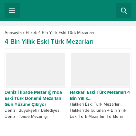
Anasayfa
»
Etiket: 4 Bin Yıllık Eski Türk Mezarları
4 Bin Yıllık Eski Türk Mezarları
Denizli İlbade Mezarlığı’nda
Hakkari Eski Türk Mezarları 4
Eski Türk Dönemi Mezarları
Bin Yıllık…
Gün Yüzüne Çıkıyor
Hakkari Eski Türk Mezarları,
Denizli Büyükşehir Belediyesi
Hakkari’de bulunan 4 Bin Yıllık
Denizli İlbade Mezarlığı
Eski Türk Mezarları Türklerin
düzenleme, restorasyon ve
binlerce yıl önce Anadolu’da
koruma alanında sürdürdüğü
olan varlıklarını ispat...
çalışmalarla Eski Türk Dönemi