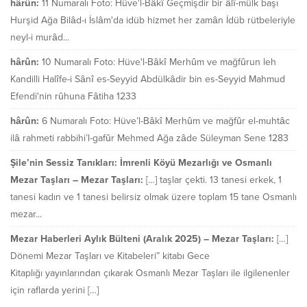
hârûn:
11 Numaralı Foto: Hüve'l-Bâkî Geçmişdir bir âlî-mülk başı
Hurşid Ağa Bilâd-ı İslâm'da idüb hizmet her zamân İdüb rütbeleriyle
neyl-i murâd...
hârûn:
10 Numaralı Foto: Hüve'l-Bâkî Merhûm ve mağfûrun leh
Kandilli Halîfe-i Sânî es-Seyyid Abdülkâdir bin es-Seyyid Mahmud
Efendi'nin rûhuna Fâtiha 1233
hârûn:
6 Numaralı Foto: Hüve’l-Bâkî Merhûm ve mağfûr el-muhtâc
ilâ rahmeti rabbihi’l-gafûr Mehmed Ağa zâde Süleyman Sene 1283
Şile’nin Sessiz Tanıkları: İmrenli Köyü Mezarlığı ve Osmanlı
Mezar Taşları – Mezar Taşları:
[…] taşlar çekti. 13 tanesi erkek, 1
tanesi kadın ve 1 tanesi belirsiz olmak üzere toplam 15 tane Osmanlı
mezar...
Mezar Haberleri Aylık Bülteni (Aralık 2025) – Mezar Taşları:
[…]
Dönemi Mezar Taşları ve Kitabeleri” kitabı Gece
Kitaplığı yayınlarından çıkarak Osmanlı Mezar Taşları ile ilgilenenler
için raflarda yerini […]