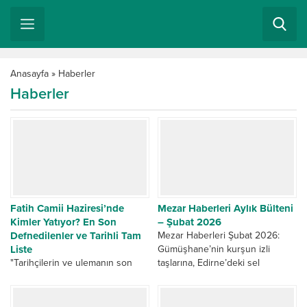
Anasayfa
»
Haberler
Haberler
Fatih Camii Haziresi’nde
Mezar Haberleri Aylık Bülteni
Kimler Yatıyor? En Son
– Şubat 2026
Defnedilenler ve Tarihli Tam
Mezar Haberleri Şubat 2026:
Liste
Gümüşhane’nin kurşun izli
"Tarihçilerin ve ulemanın son
taşlarına, Edirne’deki sel
durağı: Fatih Camii Haziresi. İlber
felaketinden Konya’nın gizemli
Ortaylı’nın vefatı sonrası
rivayetlerine kadar Osmanlı
gündeme gelen hazirede metfun
mezar taşları ve kültürel...