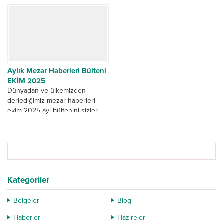
kalema aldığı, “Kırklareli Babaeski
uzun araştırmalar, nihayet
ve Kofçaz’da Osmanlı Dönemi...
kitaplaştırılarak raflarda yerini
aldı. Gece Kitaplığı...
Aylık Mezar Haberleri Bülteni
EKİM 2025
Dünyadan ve ülkemizden
derlediğimiz mezar haberleri
ekim 2025 ayı bültenini sizler
için sunduk...
Kategoriler
Belgeler
Blog
Haberler
Hazireler