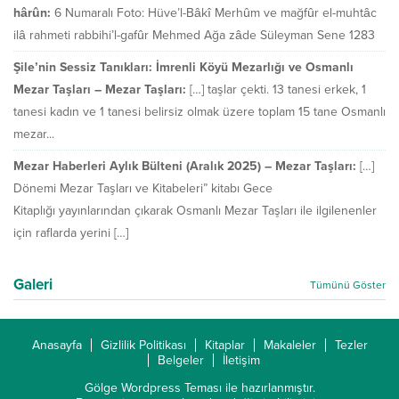
hârûn:
6 Numaralı Foto: Hüve’l-Bâkî Merhûm ve mağfûr el-muhtâc
ilâ rahmeti rabbihi’l-gafûr Mehmed Ağa zâde Süleyman Sene 1283
Şile’nin Sessiz Tanıkları: İmrenli Köyü Mezarlığı ve Osmanlı
Mezar Taşları – Mezar Taşları:
[…] taşlar çekti. 13 tanesi erkek, 1
tanesi kadın ve 1 tanesi belirsiz olmak üzere toplam 15 tane Osmanlı
mezar...
Mezar Haberleri Aylık Bülteni (Aralık 2025) – Mezar Taşları:
[…]
Dönemi Mezar Taşları ve Kitabeleri” kitabı Gece
Kitaplığı yayınlarından çıkarak Osmanlı Mezar Taşları ile ilgilenenler
için raflarda yerini […]
Galeri
Tümünü Göster
Anasayfa
Gizlilik Politikası
Kitaplar
Makaleler
Tezler
Belgeler
İletişim
Gölge Wordpress Teması
ile hazırlanmıştır.