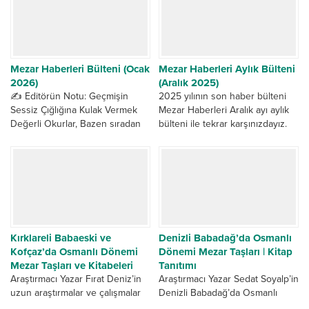
bulunan 370’den fazla ismin...
Mezar Haberleri Bülteni (Ocak
Mezar Haberleri Aylık Bülteni
2026)
(Aralık 2025)
✍️ Editörün Notu: Geçmişin
2025 yılının son haber bülteni
Sessiz Çığlığına Kulak Vermek
Mezar Haberleri Aralık ayı aylık
Değerli Okurlar, Bazen sıradan
bülteni ile tekrar karşınızdayız.
bir apartman bahçesinde, bazen
Aralık ayı’nda Dünyada ve
metrelerce karın altında, bazen...
Ülkemizde gündemi en...
Kırklareli Babaeski ve
Denizli Babadağ’da Osmanlı
Kofçaz’da Osmanlı Dönemi
Dönemi Mezar Taşları | Kitap
Mezar Taşları ve Kitabeleri
Tanıtımı
Araştırmacı Yazar Fırat Deniz’in
Araştırmacı Yazar Sedat Soyalp’in
uzun araştırmalar ve çalışmalar
Denizli Babadağ’da Osmanlı
sonucunda büyük bir titizlikle
Mezar Taşları üzerine yaptığı