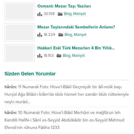
Osmanlı Mezar Taşı Yazıları
30.158
Blog
,
Manşet
Mezar Taşlarındaki Sembollerin Anlamı?
18.229
Blog
,
Manşet
Hakkari Eski Türk Mezarları 4 Bin Yıllık…
18.153
Blog
,
Manşet
Sizden Gelen Yorumlar
hârûn:
11 Numaralı Foto: Hüve'l-Bâkî Geçmişdir bir âlî-mülk başı
Hurşid Ağa Bilâd-ı İslâm'da idüb hizmet her zamân İdüb rütbeleriyle
neyl-i murâd...
hârûn:
10 Numaralı Foto: Hüve'l-Bâkî Merhûm ve mağfûrun leh
Kandilli Halîfe-i Sânî es-Seyyid Abdülkâdir bin es-Seyyid Mahmud
Efendi'nin rûhuna Fâtiha 1233