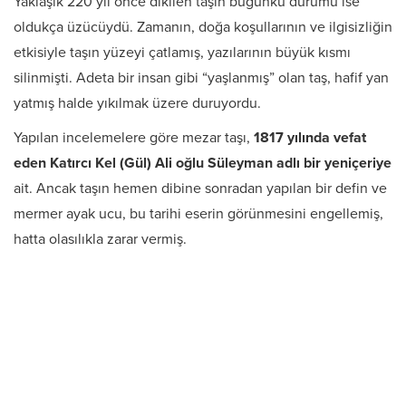
Yaklaşık 220 yıl önce dikilen taşın bugünkü durumu ise
oldukça üzücüydü. Zamanın, doğa koşullarının ve ilgisizliğin
etkisiyle taşın yüzeyi çatlamış, yazılarının büyük kısmı
silinmişti. Adeta bir insan gibi “yaşlanmış” olan taş, hafif yan
yatmış halde yıkılmak üzere duruyordu.
Yapılan incelemelere göre mezar taşı,
1817 yılında vefat
eden Katırcı Kel (Gül) Ali oğlu Süleyman adlı bir yeniçeriye
ait. Ancak taşın hemen dibine sonradan yapılan bir defin ve
mermer ayak ucu, bu tarihi eserin görünmesini engellemiş,
hatta olasılıkla zarar vermiş.