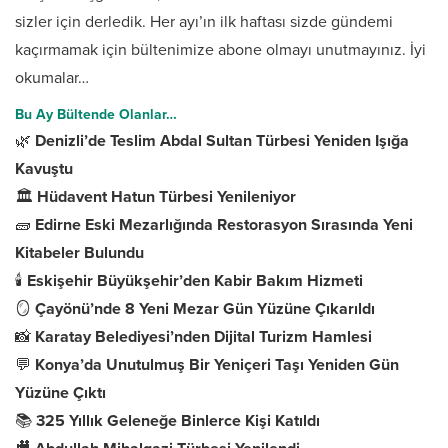
sizler için derledik. Her ayı’ın ilk haftası sizde gündemi
kaçırmamak için bültenimize abone olmayı unutmayınız. İyi
okumalar…
Bu Ay Bültende Olanlar…
🌿
Denizli’de Teslim Abdal Sultan Türbesi Yeniden Işığa
Kavuştu
🏛️
Hüdavent Hatun Türbesi Yenileniyor
🧱
Edirne Eski Mezarlığında Restorasyon Sırasında Yeni
Kitabeler Bulundu
🕯️
Eskişehir Büyükşehir’den Kabir Bakım Hizmeti
🪞
Çayönü’nde 8 Yeni Mezar Gün Yüzüne Çıkarıldı
📸
Karatay Belediyesi’nden Dijital Turizm Hamlesi
💬
Konya’da Unutulmuş Bir Yeniçeri Taşı Yeniden Gün
Yüzüne Çıktı
📚
325 Yıllık Geleneğe Binlerce Kişi Katıldı