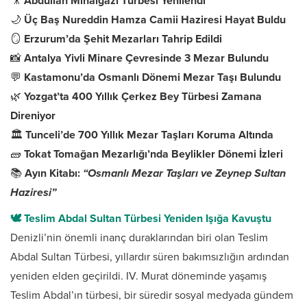
🎥
Abdullah Mihalgazi Türbesi Yenilendi
🌙
Üç Baş Nureddin Hamza Camii Haziresi Hayat Buldu
🪞
Erzurum’da Şehit Mezarları Tahrip Edildi
📸
Antalya Yivli Minare Çevresinde 3 Mezar Bulundu
💬
Kastamonu’da Osmanlı Dönemi Mezar Taşı Bulundu
🌿
Yozgat’ta 400 Yıllık Çerkez Bey Türbesi Zamana
Direniyor
🏛️
Tunceli’de 700 Yıllık Mezar Taşları Koruma Altında
🧱
Tokat Tomağan Mezarlığı’nda Beylikler Dönemi İzleri
📚
Ayın Kitabı:
“Osmanlı Mezar Taşları ve Zeynep Sultan
Haziresi”
🕊️ Teslim Abdal Sultan Türbesi Yeniden Işığa Kavuştu
Denizli’nin önemli inanç duraklarından biri olan Teslim
Abdal Sultan Türbesi, yıllardır süren bakımsızlığın ardından
yeniden elden geçirildi. IV. Murat döneminde yaşamış
Teslim Abdal’ın türbesi, bir süredir sosyal medyada gündem