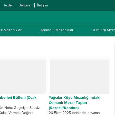
Tezler
Belgeler
İletişim
ul Mezarlıkları
Anadolu Mezarlıkları
Yurt Dışı Mezar
berleri Bülteni (Ocak
Yağcılar Köyü Mezarlığı’ndaki
Osmanlı Mezar Taşları
ün Notu: Geçmişin Sessiz
(Kocaeli/Kandıra)
 Kulak Vermek Değerli
26 Ekim 2025 tarihinde, havanın