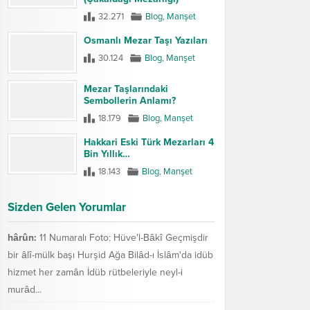
32.271
Blog
,
Manşet
Osmanlı Mezar Taşı Yazıları
30.124
Blog
,
Manşet
Mezar Taşlarındaki
Sembollerin Anlamı?
18.179
Blog
,
Manşet
Hakkari Eski Türk Mezarları 4
Bin Yıllık…
18.143
Blog
,
Manşet
Sizden Gelen Yorumlar
hârûn:
11 Numaralı Foto: Hüve'l-Bâkî Geçmişdir
bir âlî-mülk başı Hurşid Ağa Bilâd-ı İslâm'da idüb
hizmet her zamân İdüb rütbeleriyle neyl-i
murâd...