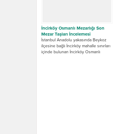
İncirköy Osmanlı Mezarlığı Son
Mezar Taşları İncelemesi
İstanbul Anadolu yakasında Beykoz
ilçesine bağlı İncirköy mahalle sınırları
içinde bulunan İncirköy Osmanlı
Mezarlığı zamana direnen son
Osmanlı mezar taşlarını...