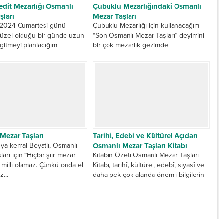
edit Mezarlığı Osmanlı
Çubuklu Mezarlığındaki Osmanlı
şları
Mezar Taşları
 2024 Cumartesi günü
Çubuklu Mezarlığı için kullanacağım
üzel olduğu bir günde uzun
“Son Osmanlı Mezar Taşları” deyimini
gitmeyi planladığım
bir çok mezarlık gezimde
dit Mezarlığı gezimi
kullanıyorum, çünkü gittiğim her tarihi
tirdim. Haritadan küçük...
mezarlıkta görüyorum...
Mezar Taşları
Tarihi, Edebi ve Kültürel Açıdan
ya kemal Beyatlı, Osmanlı
Osmanlı Mezar Taşları Kitabı
arı için “Hiçbir şiir mezar
Kitabın Özeti Osmanlı Mezar Taşları
r milli olamaz. Çünkü onda el
Kitabı, tarihî, kültürel, edebî, siyasî ve
...
daha pek çok alanda önemli bilgilerin
elde edilebileceği bir...