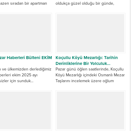
Bazen sıradan bir apartman
oldukça güzel olduğu bir günde,
e, bazen metrelerce karın
Kocaeli’nin güzel bir ilçesi olan
azen...
Kandıra köylerinden Yağcılar
Köyündeki Osmanlı...
zar Haberleri Bülteni EKİM
Koçullu Köyü Mezarlığı: Tarihin
Derinliklerine Bir Yolculuk…
 ve ülkemizden derlediğimiz
Pazar günü öğlen saatlerinde, Koçullu
erleri ekim 2025 ayı
Köyü Mezarlığı içindeki Osmanlı Mezar
sizler için sunduk...
Taşlarını incelemek üzere oğlum
Mehmet Zahit ile birlikte yola çıktık....