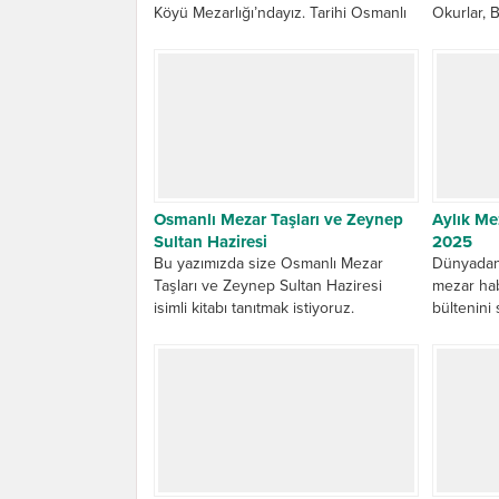
Köyü Mezarlığı’ndayız. Tarihi Osmanlı
Okurlar, 
mezar taşları, kitabeler ve hüzünlü bir
bahçesind
tarih yolculuğuna davetlisiniz.
altında, b
Osmanlı Mezar Taşları ve Zeynep
Aylık Me
Sultan Haziresi
2025
Bu yazımızda size Osmanlı Mezar
Dünyadan
Taşları ve Zeynep Sultan Haziresi
mezar hab
isimli kitabı tanıtmak istiyoruz.
bültenini 
Kendisinden çok istifade ettiğimiz
kitap’ın künyesini,...