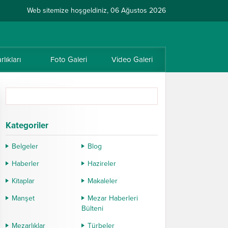
Web sitemize hoşgeldiniz, 06 Ağustos 2026
lıkları
Foto Galeri
Video Galeri
Kategoriler
Belgeler
Blog
Haberler
Hazireler
Kitaplar
Makaleler
Manşet
Mezar Haberleri
Bülteni
Mezarlıklar
Türbeler