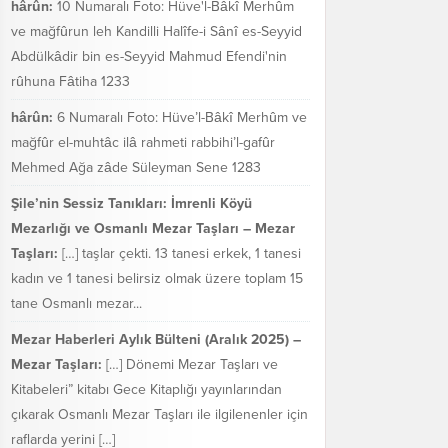
hârûn:
10 Numaralı Foto: Hüve'l-Bâkî Merhûm
ve mağfûrun leh Kandilli Halîfe-i Sânî es-Seyyid
Abdülkâdir bin es-Seyyid Mahmud Efendi'nin
rûhuna Fâtiha 1233
hârûn:
6 Numaralı Foto: Hüve’l-Bâkî Merhûm ve
mağfûr el-muhtâc ilâ rahmeti rabbihi’l-gafûr
Mehmed Ağa zâde Süleyman Sene 1283
Şile’nin Sessiz Tanıkları: İmrenli Köyü
Mezarlığı ve Osmanlı Mezar Taşları – Mezar
Taşları:
[…] taşlar çekti. 13 tanesi erkek, 1 tanesi
kadın ve 1 tanesi belirsiz olmak üzere toplam 15
tane Osmanlı mezar...
Mezar Haberleri Aylık Bülteni (Aralık 2025) –
Mezar Taşları:
[…] Dönemi Mezar Taşları ve
Kitabeleri” kitabı Gece Kitaplığı yayınlarından
çıkarak Osmanlı Mezar Taşları ile ilgilenenler için
raflarda yerini […]