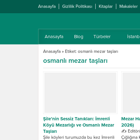
Anasayfa
Gizlilik Politikası
Kitaplar
Makaleler
Anasayfa
Blog
Türbeler
İstanb
Anasayfa
»
Etiket: osmanlı mezar taşları
osmanlı mezar taşları
Şile’nin Sessiz Tanıkları: İmrenli
Mezar Ha
Köyü Mezarlığı ve Osmanlı Mezar
2026)
Taşları
✍️ Editör
Şile köyleri turumuzda bu kez İmrenli
Çığlığına