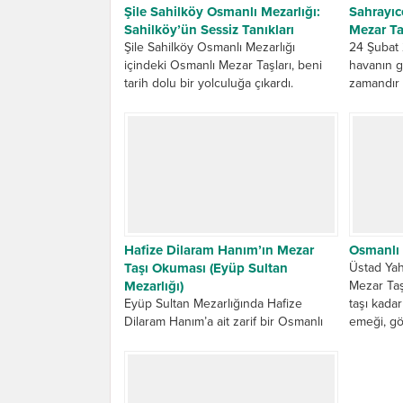
Şile Sahilköy Osmanlı Mezarlığı:
Sahrayıc
Sahilköy’ün Sessiz Tanıkları
Mezar Ta
Şile Sahilköy Osmanlı Mezarlığı
24 Şubat
içindeki Osmanlı Mezar Taşları, beni
havanın g
tarih dolu bir yolculuğa çıkardı.
zamandır 
Sahilköy’ün sessiz tanıklarını yerinde
Sahrayıce
görmek için...
gerçekleş
Hafize Dilaram Hanım’ın Mezar
Osmanlı 
Taşı Okuması (Eyüp Sultan
Üstad Yah
Mezarlığı)
Mezar Taşl
Eyüp Sultan Mezarlığında Hafize
taşı kada
Dilaram Hanım’a ait zarif bir Osmanlı
emeği, göz
Mezar Taşı‘nın üzerinde ibretlik bir söz
bulunmaktadır. Eyüp Sultan Mezarlığı...