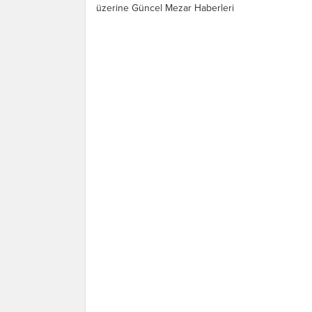
üzerine Güncel Mezar Haberleri
Bültenimizi bundan böyle aylık olarak
yayınlayacağımızı duyurmuştuk....