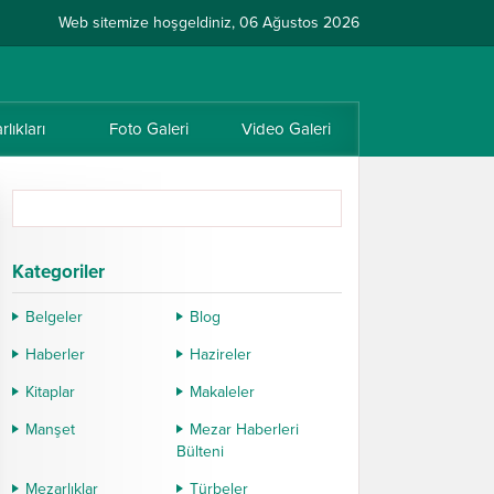
Web sitemize hoşgeldiniz, 06 Ağustos 2026
lıkları
Foto Galeri
Video Galeri
Kategoriler
Belgeler
Blog
Haberler
Hazireler
Kitaplar
Makaleler
Manşet
Mezar Haberleri
Bülteni
Mezarlıklar
Türbeler