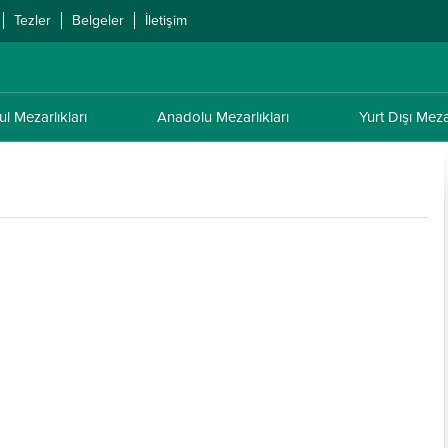
Tezler
Belgeler
İletişim
ul Mezarlıkları
Anadolu Mezarlıkları
Yurt Dışı Mezar