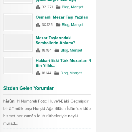
32.271
Blog
,
Manşet
Osmanlı Mezar Taşı Yazıları
30.125
Blog
,
Manşet
Mezar Taşlarındaki
Sembollerin Anlamı?
18.184
Blog
,
Manşet
Hakkari Eski Türk Mezarları 4
Bin Yıllık…
18.144
Blog
,
Manşet
Sizden Gelen Yorumlar
hârûn:
11 Numaralı Foto: Hüve'l-Bâkî Geçmişdir
bir âlî-mülk başı Hurşid Ağa Bilâd-ı İslâm'da idüb
hizmet her zamân İdüb rütbeleriyle neyl-i
murâd...