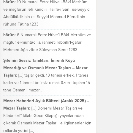
hârûn:
10 Numaralı Foto: Hüve'l-Bâkî Merhûm
ve mağfûrun leh Kandilli Halîfe-i Sânî es-Seyyid
Abdülkâdir bin es-Seyyid Mahmud Efendi'nin
rûhuna Fâtiha 1233
hârûn:
6 Numaralı Foto: Hüve’l-Bâkî Merhûm ve
mağfûr el-muhtâc ilâ rahmeti rabbihi’l-gafûr
Mehmed Ağa zâde Süleyman Sene 1283
Şile’nin Sessiz Tanıkları: İmrenli Köyü
Mezarlığı ve Osmanlı Mezar Taşları – Mezar
Taşları:
[…] taşlar çekti. 13 tanesi erkek, 1 tanesi
kadın ve 1 tanesi belirsiz olmak üzere toplam 15
tane Osmanlı mezar...
Mezar Haberleri Aylık Bülteni (Aralık 2025) –
Mezar Taşları:
[…] Dönemi Mezar Taşları ve
Kitabeleri” kitabı Gece Kitaplığı yayınlarından
çıkarak Osmanlı Mezar Taşları ile ilgilenenler için
raflarda yerini […]