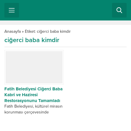
Anasayfa
»
Etiket: ciğerci baba kimdir
ciğerci baba kimdir
Fatih Belediyesi Ciğerci Baba
Kabri ve Haziresi
Restorasyonunu Tamamladı
Fatih Belediyesi, kültürel mirasın
korunması çerçevesinde
yürüttüğü restorasyon
çalışmalarına devam ediyor. Bu
çalşmalardan biri olarak