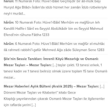
hârûn:
11 Numaralı Foto: Hüve'l-Bâkî Geçmişdir bir âlî-mülk başı
Hurşid Ağa Bilâd-ı İslâm'da idüb hizmet her zamân İdüb rütbeleriyle
neyl-i murâd...
hârûn:
10 Numaralı Foto: Hüve'l-Bâkî Merhûm ve mağfûrun leh
Kandilli Halîfe-i Sânî es-Seyyid Abdülkâdir bin es-Seyyid Mahmud
Efendi'nin rûhuna Fâtiha 1233
hârûn:
6 Numaralı Foto: Hüve’l-Bâkî Merhûm ve mağfûr el-muhtâc
ilâ rahmeti rabbihi’l-gafûr Mehmed Ağa zâde Süleyman Sene 1283
Şile’nin Sessiz Tanıkları: İmrenli Köyü Mezarlığı ve Osmanlı
Mezar Taşları – Mezar Taşları:
[…] taşlar çekti. 13 tanesi erkek, 1
tanesi kadın ve 1 tanesi belirsiz olmak üzere toplam 15 tane Osmanlı
mezar...
Mezar Haberleri Aylık Bülteni (Aralık 2025) – Mezar Taşları:
[…]
Dönemi Mezar Taşları ve Kitabeleri” kitabı Gece
Kitaplığı yayınlarından çıkarak Osmanlı Mezar Taşları ile ilgilenenler
için raflarda yerini […]