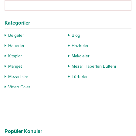
Mevlanakapı Mahallesi’nde
bulunan ve atıl...
Kategoriler
Belgeler
Blog
Haberler
Hazireler
Kitaplar
Makaleler
Manşet
Mezar Haberleri Bülteni
Mezarlıklar
Türbeler
Video Galeri
Popüler Konular