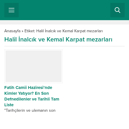
Anasayfa
»
Etiket: Halil İnalcık ve Kemal Karpat mezarları
Halil İnalcık ve Kemal Karpat mezarları
Fatih Camii Haziresi’nde
Kimler Yatıyor? En Son
Defnedilenler ve Tarihli Tam
Liste
"Tarihçilerin ve ulemanın son
durağı: Fatih Camii Haziresi. İlber
Ortaylı’nın vefatı sonrası
gündeme gelen hazirede metfun