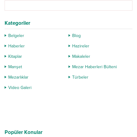
bulunan 370’den fazla ismin...
Kategoriler
Belgeler
Blog
Haberler
Hazireler
Kitaplar
Makaleler
Manşet
Mezar Haberleri Bülteni
Mezarlıklar
Türbeler
Video Galeri
Popüler Konular