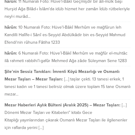
hârûn:
11 Numaralı Foto: Hüve'l-Bâkî Geçmişdir bir âlî-mülk başı
Hurşid Ağa Bilâd-ı İslâm'da idüb hizmet her zamân İdüb rütbeleriyle
neyl-i murâd...
hârûn:
10 Numaralı Foto: Hüve'l-Bâkî Merhûm ve mağfûrun leh
Kandilli Halîfe-i Sânî es-Seyyid Abdülkâdir bin es-Seyyid Mahmud
Efendi'nin rûhuna Fâtiha 1233
hârûn:
6 Numaralı Foto: Hüve’l-Bâkî Merhûm ve mağfûr el-muhtâc
ilâ rahmeti rabbihi’l-gafûr Mehmed Ağa zâde Süleyman Sene 1283
Şile’nin Sessiz Tanıkları: İmrenli Köyü Mezarlığı ve Osmanlı
Mezar Taşları – Mezar Taşları:
[…] taşlar çekti. 13 tanesi erkek, 1
tanesi kadın ve 1 tanesi belirsiz olmak üzere toplam 15 tane Osmanlı
mezar...
Mezar Haberleri Aylık Bülteni (Aralık 2025) – Mezar Taşları:
[…]
Dönemi Mezar Taşları ve Kitabeleri” kitabı Gece
Kitaplığı yayınlarından çıkarak Osmanlı Mezar Taşları ile ilgilenenler
için raflarda yerini […]