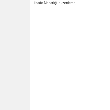
İlbade Mezarlığı düzenleme,
restorasyon ve koruma alanında
sürdürdüğü çalışmalarla Eski Türk
Dönemi Mezarları ve mezar taşlarını...