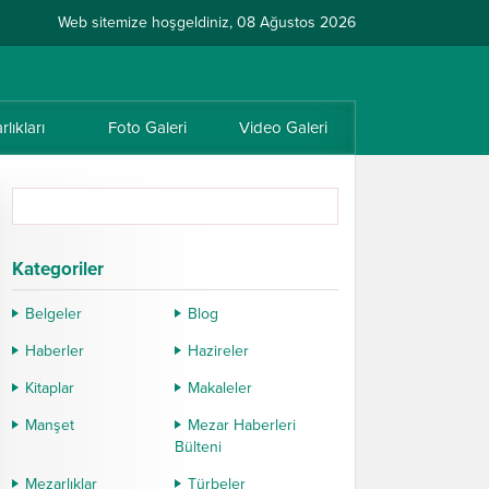
Web sitemize hoşgeldiniz, 08 Ağustos 2026
lıkları
Foto Galeri
Video Galeri
Kategoriler
Belgeler
Blog
Haberler
Hazireler
Kitaplar
Makaleler
Manşet
Mezar Haberleri
Bülteni
Mezarlıklar
Türbeler