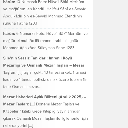
hârûn:
10 Numaralı Foto: Hüve'l-Bâkî Merhûm
ve mağfûrun leh Kandilli Halîfe-i Sânî es-Seyyid
Abdülkâdir bin es-Seyyid Mahmud Efendi'nin
rûhuna Fâtiha 1233
hârûn:
6 Numaralı Foto: Hüve’l-Bâkî Merhûm ve
mağfûr el-muhtâc ilâ rahmeti rabbihi’l-gafûr
Mehmed Ağa zâde Süleyman Sene 1283
Şile’nin Sessiz Tanıkları: İmrenli Köyü
Mezarlığı ve Osmanlı Mezar Taşları – Mezar
Taşları:
[…] taşlar çekti. 13 tanesi erkek, 1 tanesi
kadın ve 1 tanesi belirsiz olmak üzere toplam 15
tane Osmanlı mezar...
Mezar Haberleri Aylık Bülteni (Aralık 2025) –
Mezar Taşları:
[…] Dönemi Mezar Taşları ve
Kitabeleri” kitabı Gece Kitaplığı yayınlarından
çıkarak Osmanlı Mezar Taşları ile ilgilenenler için
raflarda yerini […]