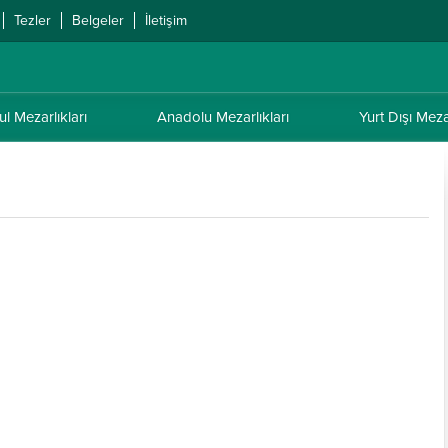
Tezler
Belgeler
İletişim
ul Mezarlıkları
Anadolu Mezarlıkları
Yurt Dışı Mezar