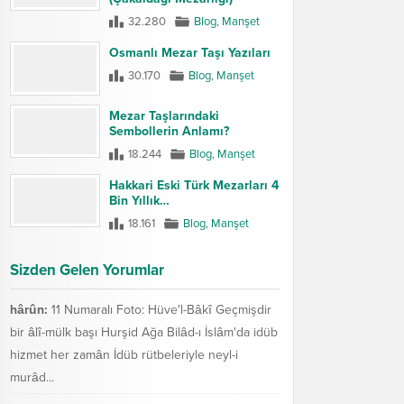
32.280
Blog
,
Manşet
Osmanlı Mezar Taşı Yazıları
30.170
Blog
,
Manşet
Mezar Taşlarındaki
Sembollerin Anlamı?
18.244
Blog
,
Manşet
Hakkari Eski Türk Mezarları 4
Bin Yıllık…
18.161
Blog
,
Manşet
Sizden Gelen Yorumlar
hârûn:
11 Numaralı Foto: Hüve'l-Bâkî Geçmişdir
bir âlî-mülk başı Hurşid Ağa Bilâd-ı İslâm'da idüb
hizmet her zamân İdüb rütbeleriyle neyl-i
murâd...