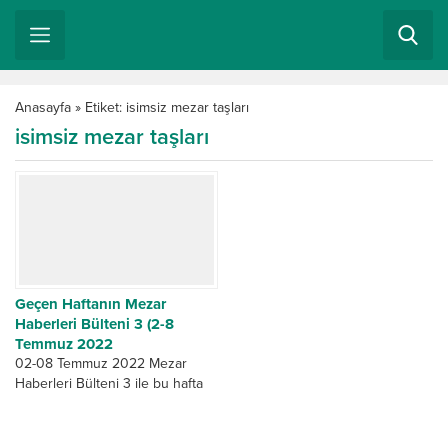
Anasayfa
»
Etiket: isimsiz mezar taşları
isimsiz mezar taşları
Geçen Haftanın Mezar
Haberleri Bülteni 3 (2-8
Temmuz 2022
02-08 Temmuz 2022 Mezar
Haberleri Bülteni 3 ile bu hafta
da yine gözden kaçan ve
gündemi çokça meşgul eden
geçen...