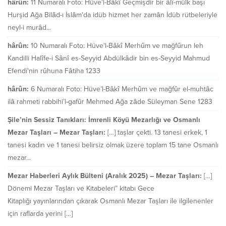
hârûn:
11 Numaralı Foto: Hüve'l-Bâkî Geçmişdir bir âlî-mülk başı
Hurşid Ağa Bilâd-ı İslâm'da idüb hizmet her zamân İdüb rütbeleriyle
neyl-i murâd...
hârûn:
10 Numaralı Foto: Hüve'l-Bâkî Merhûm ve mağfûrun leh
Kandilli Halîfe-i Sânî es-Seyyid Abdülkâdir bin es-Seyyid Mahmud
Efendi'nin rûhuna Fâtiha 1233
hârûn:
6 Numaralı Foto: Hüve’l-Bâkî Merhûm ve mağfûr el-muhtâc
ilâ rahmeti rabbihi’l-gafûr Mehmed Ağa zâde Süleyman Sene 1283
Şile’nin Sessiz Tanıkları: İmrenli Köyü Mezarlığı ve Osmanlı
Mezar Taşları – Mezar Taşları:
[…] taşlar çekti. 13 tanesi erkek, 1
tanesi kadın ve 1 tanesi belirsiz olmak üzere toplam 15 tane Osmanlı
mezar...
Mezar Haberleri Aylık Bülteni (Aralık 2025) – Mezar Taşları:
[…]
Dönemi Mezar Taşları ve Kitabeleri” kitabı Gece
Kitaplığı yayınlarından çıkarak Osmanlı Mezar Taşları ile ilgilenenler
için raflarda yerini […]