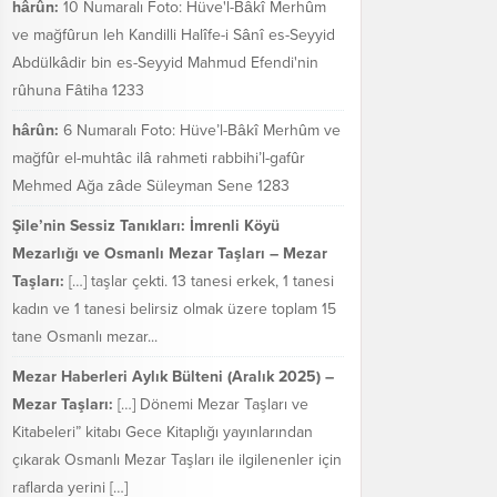
hârûn:
10 Numaralı Foto: Hüve'l-Bâkî Merhûm
ve mağfûrun leh Kandilli Halîfe-i Sânî es-Seyyid
Abdülkâdir bin es-Seyyid Mahmud Efendi'nin
rûhuna Fâtiha 1233
hârûn:
6 Numaralı Foto: Hüve’l-Bâkî Merhûm ve
mağfûr el-muhtâc ilâ rahmeti rabbihi’l-gafûr
Mehmed Ağa zâde Süleyman Sene 1283
Şile’nin Sessiz Tanıkları: İmrenli Köyü
Mezarlığı ve Osmanlı Mezar Taşları – Mezar
Taşları:
[…] taşlar çekti. 13 tanesi erkek, 1 tanesi
kadın ve 1 tanesi belirsiz olmak üzere toplam 15
tane Osmanlı mezar...
Mezar Haberleri Aylık Bülteni (Aralık 2025) –
Mezar Taşları:
[…] Dönemi Mezar Taşları ve
Kitabeleri” kitabı Gece Kitaplığı yayınlarından
çıkarak Osmanlı Mezar Taşları ile ilgilenenler için
raflarda yerini […]