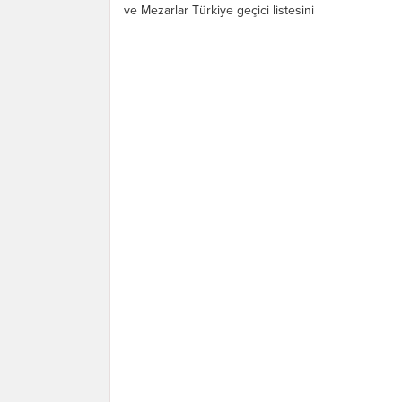
ve Mezarlar Türkiye geçici listesini
yayınladı. Geçici listeye Türbe ve
Mezar alanında beş adet envanter
girdi....