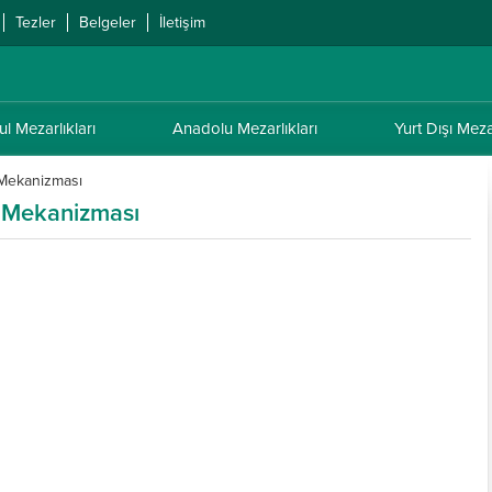
Tezler
Belgeler
İletişim
ul Mezarlıkları
Anadolu Mezarlıkları
Yurt Dışı Mezar
k Mekanizması
ık Mekanizması