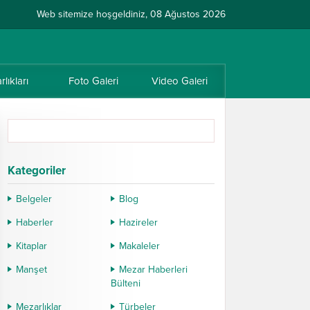
Web sitemize hoşgeldiniz, 08 Ağustos 2026
lıkları
Foto Galeri
Video Galeri
Kategoriler
Belgeler
Blog
Haberler
Hazireler
Kitaplar
Makaleler
Manşet
Mezar Haberleri
Bülteni
Mezarlıklar
Türbeler