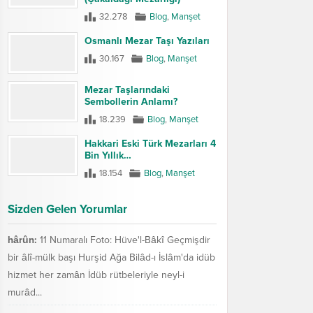
32.278
Blog
,
Manşet
Osmanlı Mezar Taşı Yazıları
30.167
Blog
,
Manşet
Mezar Taşlarındaki
Sembollerin Anlamı?
18.239
Blog
,
Manşet
Hakkari Eski Türk Mezarları 4
Bin Yıllık…
18.154
Blog
,
Manşet
Sizden Gelen Yorumlar
hârûn:
11 Numaralı Foto: Hüve'l-Bâkî Geçmişdir
bir âlî-mülk başı Hurşid Ağa Bilâd-ı İslâm'da idüb
hizmet her zamân İdüb rütbeleriyle neyl-i
murâd...