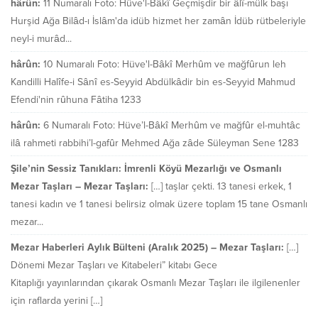
hârûn:
11 Numaralı Foto: Hüve'l-Bâkî Geçmişdir bir âlî-mülk başı
Hurşid Ağa Bilâd-ı İslâm'da idüb hizmet her zamân İdüb rütbeleriyle
neyl-i murâd...
hârûn:
10 Numaralı Foto: Hüve'l-Bâkî Merhûm ve mağfûrun leh
Kandilli Halîfe-i Sânî es-Seyyid Abdülkâdir bin es-Seyyid Mahmud
Efendi'nin rûhuna Fâtiha 1233
hârûn:
6 Numaralı Foto: Hüve’l-Bâkî Merhûm ve mağfûr el-muhtâc
ilâ rahmeti rabbihi’l-gafûr Mehmed Ağa zâde Süleyman Sene 1283
Şile’nin Sessiz Tanıkları: İmrenli Köyü Mezarlığı ve Osmanlı
Mezar Taşları – Mezar Taşları:
[…] taşlar çekti. 13 tanesi erkek, 1
tanesi kadın ve 1 tanesi belirsiz olmak üzere toplam 15 tane Osmanlı
mezar...
Mezar Haberleri Aylık Bülteni (Aralık 2025) – Mezar Taşları:
[…]
Dönemi Mezar Taşları ve Kitabeleri” kitabı Gece
Kitaplığı yayınlarından çıkarak Osmanlı Mezar Taşları ile ilgilenenler
için raflarda yerini […]