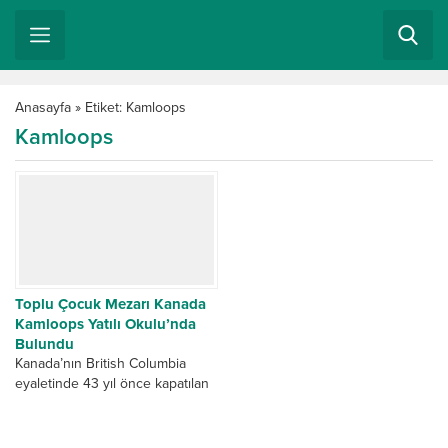
Anasayfa
»
Etiket: Kamloops
Kamloops
Toplu Çocuk Mezarı Kanada
Kamloops Yatılı Okulu’nda
Bulundu
Kanada’nın British Columbia
eyaletinde 43 yıl önce kapatılan
yerlilerin kaldığı eski bir okul
olan Kamploops yatılı okulunun
bahçesinden 215 çocuğun...