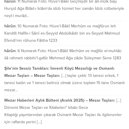
hârûn:
11 Numaralı Foto: Hüve'l-Bâkî Geçmişdir bir âlî-mülk başı
Hurşid Ağa Bilâd-ı İslâm'da idüb hizmet her zamân İdüb rütbeleriyle
neyl-i murâd...
hârûn:
10 Numaralı Foto: Hüve'l-Bâkî Merhûm ve mağfûrun leh
Kandilli Halîfe-i Sânî es-Seyyid Abdülkâdir bin es-Seyyid Mahmud
Efendi'nin rûhuna Fâtiha 1233
hârûn:
6 Numaralı Foto: Hüve’l-Bâkî Merhûm ve mağfûr el-muhtâc
ilâ rahmeti rabbihi’l-gafûr Mehmed Ağa zâde Süleyman Sene 1283
Şile’nin Sessiz Tanıkları: İmrenli Köyü Mezarlığı ve Osmanlı
Mezar Taşları – Mezar Taşları:
[…] taşlar çekti. 13 tanesi erkek, 1
tanesi kadın ve 1 tanesi belirsiz olmak üzere toplam 15 tane Osmanlı
mezar...
Mezar Haberleri Aylık Bülteni (Aralık 2025) – Mezar Taşları:
[…]
Dönemi Mezar Taşları ve Kitabeleri” kitabı Gece
Kitaplığı yayınlarından çıkarak Osmanlı Mezar Taşları ile ilgilenenler
için raflarda yerini […]