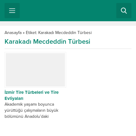
Anasayfa
»
Etiket: Karakadı Mecdeddin Türbesi
Karakadı Mecdeddin Türbesi
İzmir Tire Türbeleri ve Tire
Evliyaları
Akademik yaşamı boyunca
yürüttüğü çalışmaların büyük
bölümünü Anadolu’daki
türbelere ayıran Prof. Dr. Hakkı
Önkal, İzmir Tire Türbeleri
hakkında muhteşem bir...