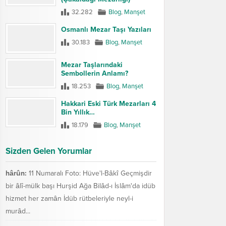
32.282
Blog
,
Manşet
Osmanlı Mezar Taşı Yazıları
30.183
Blog
,
Manşet
Mezar Taşlarındaki
Sembollerin Anlamı?
18.253
Blog
,
Manşet
Hakkari Eski Türk Mezarları 4
Bin Yıllık…
18.179
Blog
,
Manşet
Sizden Gelen Yorumlar
hârûn:
11 Numaralı Foto: Hüve'l-Bâkî Geçmişdir
bir âlî-mülk başı Hurşid Ağa Bilâd-ı İslâm'da idüb
hizmet her zamân İdüb rütbeleriyle neyl-i
murâd...