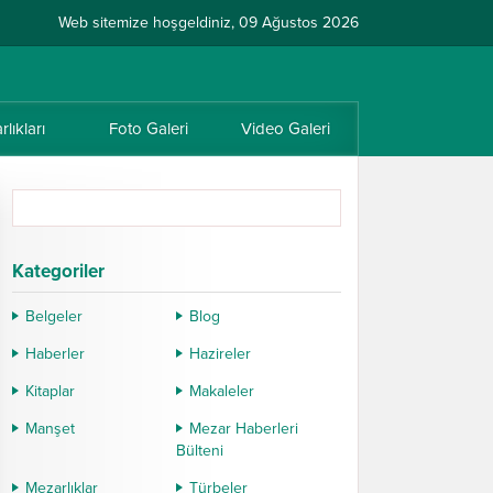
Web sitemize hoşgeldiniz, 09 Ağustos 2026
lıkları
Foto Galeri
Video Galeri
Kategoriler
Belgeler
Blog
Haberler
Hazireler
Kitaplar
Makaleler
Manşet
Mezar Haberleri
Bülteni
Mezarlıklar
Türbeler