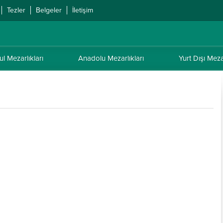
Tezler
Belgeler
İletişim
ul Mezarlıkları
Anadolu Mezarlıkları
Yurt Dışı Mezar