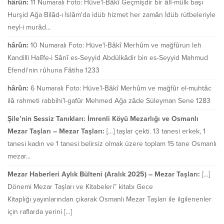
hârûn:
11 Numaralı Foto: Hüve'l-Bâkî Geçmişdir bir âlî-mülk başı
Hurşid Ağa Bilâd-ı İslâm'da idüb hizmet her zamân İdüb rütbeleriyle
neyl-i murâd...
hârûn:
10 Numaralı Foto: Hüve'l-Bâkî Merhûm ve mağfûrun leh
Kandilli Halîfe-i Sânî es-Seyyid Abdülkâdir bin es-Seyyid Mahmud
Efendi'nin rûhuna Fâtiha 1233
hârûn:
6 Numaralı Foto: Hüve’l-Bâkî Merhûm ve mağfûr el-muhtâc
ilâ rahmeti rabbihi’l-gafûr Mehmed Ağa zâde Süleyman Sene 1283
Şile’nin Sessiz Tanıkları: İmrenli Köyü Mezarlığı ve Osmanlı
Mezar Taşları – Mezar Taşları:
[…] taşlar çekti. 13 tanesi erkek, 1
tanesi kadın ve 1 tanesi belirsiz olmak üzere toplam 15 tane Osmanlı
mezar...
Mezar Haberleri Aylık Bülteni (Aralık 2025) – Mezar Taşları:
[…]
Dönemi Mezar Taşları ve Kitabeleri” kitabı Gece
Kitaplığı yayınlarından çıkarak Osmanlı Mezar Taşları ile ilgilenenler
için raflarda yerini […]