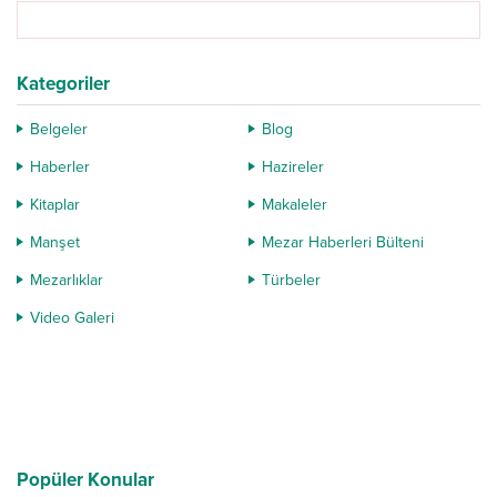
şehirlerimizin yeşil alanları ve
korulukları konumuna gelen
mezarlıklar ve hazineler ...
Kategoriler
Belgeler
Blog
Haberler
Hazireler
Kitaplar
Makaleler
Manşet
Mezar Haberleri Bülteni
Mezarlıklar
Türbeler
Video Galeri
Popüler Konular