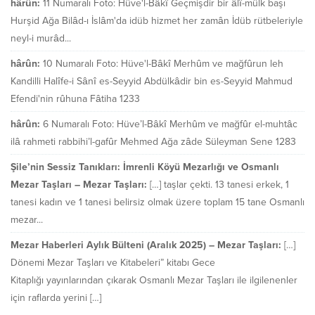
hârûn:
11 Numaralı Foto: Hüve'l-Bâkî Geçmişdir bir âlî-mülk başı
Hurşid Ağa Bilâd-ı İslâm'da idüb hizmet her zamân İdüb rütbeleriyle
neyl-i murâd...
hârûn:
10 Numaralı Foto: Hüve'l-Bâkî Merhûm ve mağfûrun leh
Kandilli Halîfe-i Sânî es-Seyyid Abdülkâdir bin es-Seyyid Mahmud
Efendi'nin rûhuna Fâtiha 1233
hârûn:
6 Numaralı Foto: Hüve’l-Bâkî Merhûm ve mağfûr el-muhtâc
ilâ rahmeti rabbihi’l-gafûr Mehmed Ağa zâde Süleyman Sene 1283
Şile’nin Sessiz Tanıkları: İmrenli Köyü Mezarlığı ve Osmanlı
Mezar Taşları – Mezar Taşları:
[…] taşlar çekti. 13 tanesi erkek, 1
tanesi kadın ve 1 tanesi belirsiz olmak üzere toplam 15 tane Osmanlı
mezar...
Mezar Haberleri Aylık Bülteni (Aralık 2025) – Mezar Taşları:
[…]
Dönemi Mezar Taşları ve Kitabeleri” kitabı Gece
Kitaplığı yayınlarından çıkarak Osmanlı Mezar Taşları ile ilgilenenler
için raflarda yerini […]