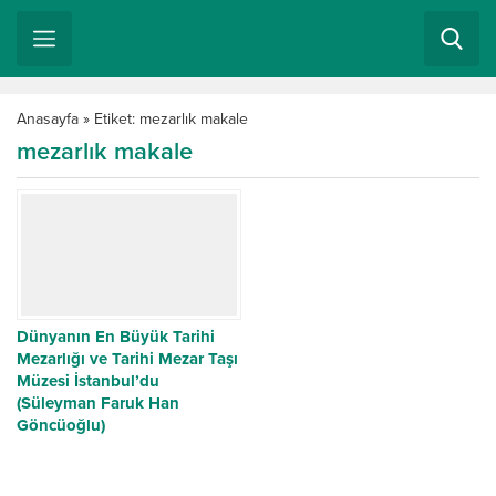
Anasayfa
»
Etiket: mezarlık makale
mezarlık makale
Dünyanın En Büyük Tarihi
Mezarlığı ve Tarihi Mezar Taşı
Müzesi İstanbul’du
(Süleyman Faruk Han
Göncüoğlu)
Dünyanın En Büyük Mezarlığı
ve mezar taşı Müzesi
İstanbul’du. Bugün