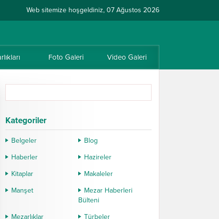
Web sitemize hoşgeldiniz, 07 Ağustos 2026
lıkları
Foto Galeri
Video Galeri
Kategoriler
Belgeler
Blog
Haberler
Hazireler
Kitaplar
Makaleler
Manşet
Mezar Haberleri
Bülteni
Mezarlıklar
Türbeler