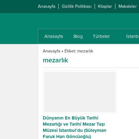
Anasayfa
Gizlilik Politikası
Kitaplar
Makaleler
Anasayfa
Blog
Türbeler
İstanb
Anasayfa
»
Etiket: mezarlık
mezarlık
Dünyanın En Büyük Tarihi
Mezarlığı ve Tarihi Mezar Taşı
Müzesi İstanbul’du (Süleyman
Faruk Han Göncüoğlu)