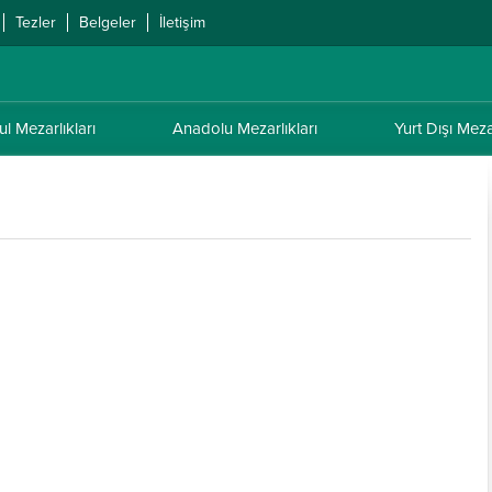
Tezler
Belgeler
İletişim
ul Mezarlıkları
Anadolu Mezarlıkları
Yurt Dışı Mezar