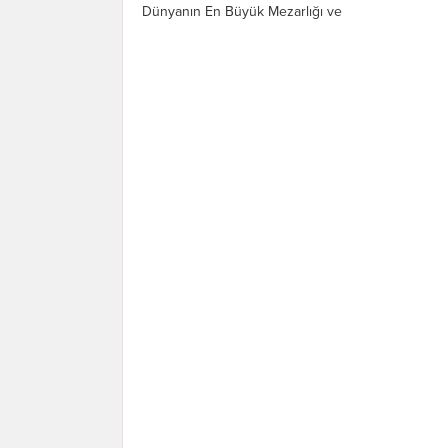
Dünyanın En Büyük Mezarlığı ve
mezar taşı Müzesi İstanbul’du. Bugün
şehirlerimizin yeşil alanları ve
korulukları konumuna gelen
mezarlıklar ve hazineler ...