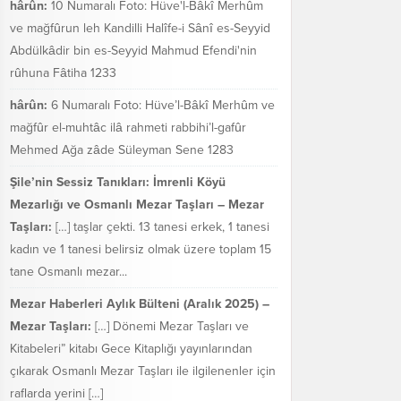
hârûn:
10 Numaralı Foto: Hüve'l-Bâkî Merhûm
ve mağfûrun leh Kandilli Halîfe-i Sânî es-Seyyid
Abdülkâdir bin es-Seyyid Mahmud Efendi'nin
rûhuna Fâtiha 1233
hârûn:
6 Numaralı Foto: Hüve’l-Bâkî Merhûm ve
mağfûr el-muhtâc ilâ rahmeti rabbihi’l-gafûr
Mehmed Ağa zâde Süleyman Sene 1283
Şile’nin Sessiz Tanıkları: İmrenli Köyü
Mezarlığı ve Osmanlı Mezar Taşları – Mezar
Taşları:
[…] taşlar çekti. 13 tanesi erkek, 1 tanesi
kadın ve 1 tanesi belirsiz olmak üzere toplam 15
tane Osmanlı mezar...
Mezar Haberleri Aylık Bülteni (Aralık 2025) –
Mezar Taşları:
[…] Dönemi Mezar Taşları ve
Kitabeleri” kitabı Gece Kitaplığı yayınlarından
çıkarak Osmanlı Mezar Taşları ile ilgilenenler için
raflarda yerini […]