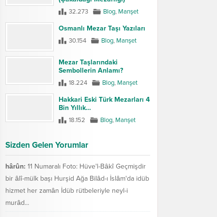
32.273
Blog
,
Manşet
Osmanlı Mezar Taşı Yazıları
30.154
Blog
,
Manşet
Mezar Taşlarındaki
Sembollerin Anlamı?
18.224
Blog
,
Manşet
Hakkari Eski Türk Mezarları 4
Bin Yıllık…
18.152
Blog
,
Manşet
Sizden Gelen Yorumlar
hârûn:
11 Numaralı Foto: Hüve'l-Bâkî Geçmişdir
bir âlî-mülk başı Hurşid Ağa Bilâd-ı İslâm'da idüb
hizmet her zamân İdüb rütbeleriyle neyl-i
murâd...