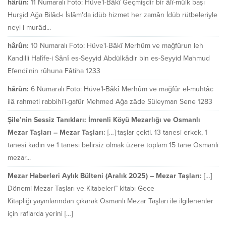
hârûn:
11 Numaralı Foto: Hüve'l-Bâkî Geçmişdir bir âlî-mülk başı
Hurşid Ağa Bilâd-ı İslâm'da idüb hizmet her zamân İdüb rütbeleriyle
neyl-i murâd...
hârûn:
10 Numaralı Foto: Hüve'l-Bâkî Merhûm ve mağfûrun leh
Kandilli Halîfe-i Sânî es-Seyyid Abdülkâdir bin es-Seyyid Mahmud
Efendi'nin rûhuna Fâtiha 1233
hârûn:
6 Numaralı Foto: Hüve’l-Bâkî Merhûm ve mağfûr el-muhtâc
ilâ rahmeti rabbihi’l-gafûr Mehmed Ağa zâde Süleyman Sene 1283
Şile’nin Sessiz Tanıkları: İmrenli Köyü Mezarlığı ve Osmanlı
Mezar Taşları – Mezar Taşları:
[…] taşlar çekti. 13 tanesi erkek, 1
tanesi kadın ve 1 tanesi belirsiz olmak üzere toplam 15 tane Osmanlı
mezar...
Mezar Haberleri Aylık Bülteni (Aralık 2025) – Mezar Taşları:
[…]
Dönemi Mezar Taşları ve Kitabeleri” kitabı Gece
Kitaplığı yayınlarından çıkarak Osmanlı Mezar Taşları ile ilgilenenler
için raflarda yerini […]