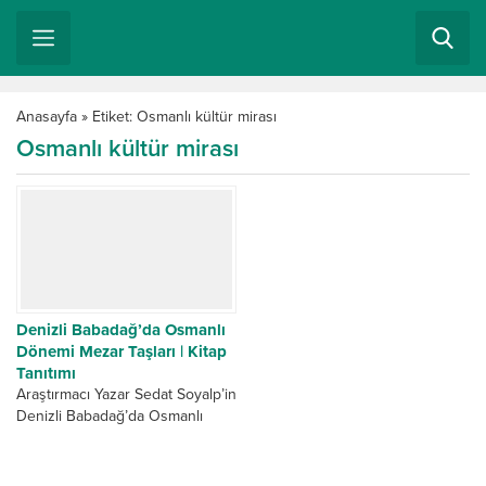
Anasayfa
»
Etiket: Osmanlı kültür mirası
Osmanlı kültür mirası
Denizli Babadağ’da Osmanlı
Dönemi Mezar Taşları | Kitap
Tanıtımı
Araştırmacı Yazar Sedat Soyalp’in
Denizli Babadağ’da Osmanlı
Mezar Taşları üzerine yaptığı
uzun araştırmalar, nihayet
kitaplaştırılarak raflarda yerini