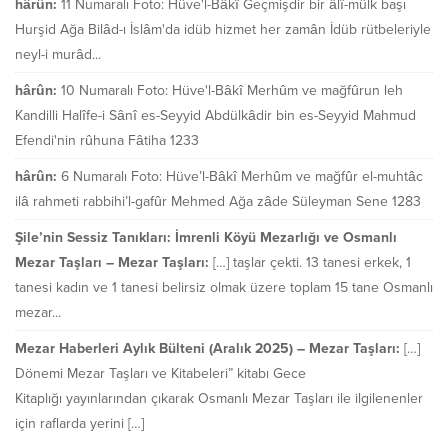
hârûn:
11 Numaralı Foto: Hüve'l-Bâkî Geçmişdir bir âlî-mülk başı
Hurşid Ağa Bilâd-ı İslâm'da idüb hizmet her zamân İdüb rütbeleriyle
neyl-i murâd...
hârûn:
10 Numaralı Foto: Hüve'l-Bâkî Merhûm ve mağfûrun leh
Kandilli Halîfe-i Sânî es-Seyyid Abdülkâdir bin es-Seyyid Mahmud
Efendi'nin rûhuna Fâtiha 1233
hârûn:
6 Numaralı Foto: Hüve’l-Bâkî Merhûm ve mağfûr el-muhtâc
ilâ rahmeti rabbihi’l-gafûr Mehmed Ağa zâde Süleyman Sene 1283
Şile’nin Sessiz Tanıkları: İmrenli Köyü Mezarlığı ve Osmanlı
Mezar Taşları – Mezar Taşları:
[…] taşlar çekti. 13 tanesi erkek, 1
tanesi kadın ve 1 tanesi belirsiz olmak üzere toplam 15 tane Osmanlı
mezar...
Mezar Haberleri Aylık Bülteni (Aralık 2025) – Mezar Taşları:
[…]
Dönemi Mezar Taşları ve Kitabeleri” kitabı Gece
Kitaplığı yayınlarından çıkarak Osmanlı Mezar Taşları ile ilgilenenler
için raflarda yerini […]