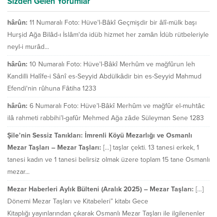
Sizden Gelen Yorumlar
hârûn:
11 Numaralı Foto: Hüve'l-Bâkî Geçmişdir bir âlî-mülk başı
Hurşid Ağa Bilâd-ı İslâm'da idüb hizmet her zamân İdüb rütbeleriyle
neyl-i murâd...
hârûn:
10 Numaralı Foto: Hüve'l-Bâkî Merhûm ve mağfûrun leh
Kandilli Halîfe-i Sânî es-Seyyid Abdülkâdir bin es-Seyyid Mahmud
Efendi'nin rûhuna Fâtiha 1233
hârûn:
6 Numaralı Foto: Hüve’l-Bâkî Merhûm ve mağfûr el-muhtâc
ilâ rahmeti rabbihi’l-gafûr Mehmed Ağa zâde Süleyman Sene 1283
Şile’nin Sessiz Tanıkları: İmrenli Köyü Mezarlığı ve Osmanlı
Mezar Taşları – Mezar Taşları:
[…] taşlar çekti. 13 tanesi erkek, 1
tanesi kadın ve 1 tanesi belirsiz olmak üzere toplam 15 tane Osmanlı
mezar...
Mezar Haberleri Aylık Bülteni (Aralık 2025) – Mezar Taşları:
[…]
Dönemi Mezar Taşları ve Kitabeleri” kitabı Gece
Kitaplığı yayınlarından çıkarak Osmanlı Mezar Taşları ile ilgilenenler