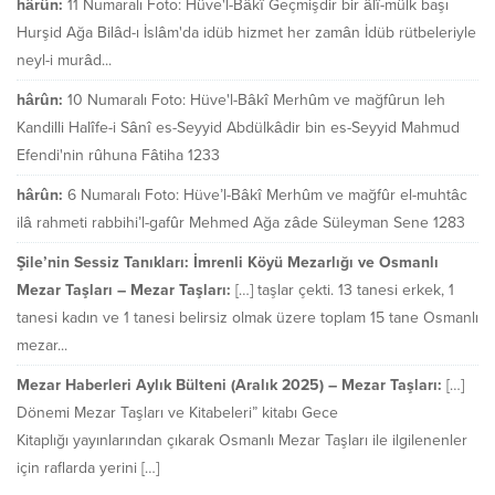
hârûn:
11 Numaralı Foto: Hüve'l-Bâkî Geçmişdir bir âlî-mülk başı
Hurşid Ağa Bilâd-ı İslâm'da idüb hizmet her zamân İdüb rütbeleriyle
neyl-i murâd...
hârûn:
10 Numaralı Foto: Hüve'l-Bâkî Merhûm ve mağfûrun leh
Kandilli Halîfe-i Sânî es-Seyyid Abdülkâdir bin es-Seyyid Mahmud
Efendi'nin rûhuna Fâtiha 1233
hârûn:
6 Numaralı Foto: Hüve’l-Bâkî Merhûm ve mağfûr el-muhtâc
ilâ rahmeti rabbihi’l-gafûr Mehmed Ağa zâde Süleyman Sene 1283
Şile’nin Sessiz Tanıkları: İmrenli Köyü Mezarlığı ve Osmanlı
Mezar Taşları – Mezar Taşları:
[…] taşlar çekti. 13 tanesi erkek, 1
tanesi kadın ve 1 tanesi belirsiz olmak üzere toplam 15 tane Osmanlı
mezar...
Mezar Haberleri Aylık Bülteni (Aralık 2025) – Mezar Taşları:
[…]
Dönemi Mezar Taşları ve Kitabeleri” kitabı Gece
Kitaplığı yayınlarından çıkarak Osmanlı Mezar Taşları ile ilgilenenler
için raflarda yerini […]