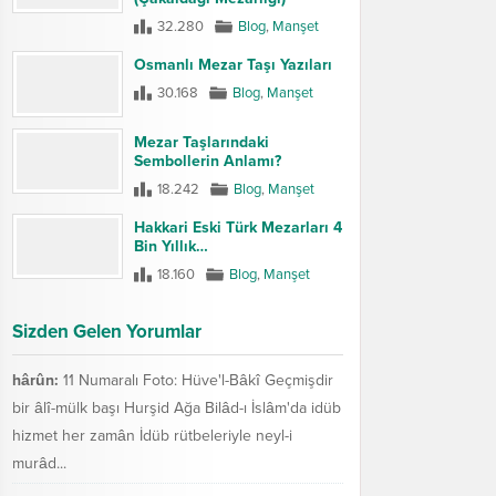
32.280
Blog
,
Manşet
Osmanlı Mezar Taşı Yazıları
30.168
Blog
,
Manşet
Mezar Taşlarındaki
Sembollerin Anlamı?
18.242
Blog
,
Manşet
Hakkari Eski Türk Mezarları 4
Bin Yıllık…
18.160
Blog
,
Manşet
Sizden Gelen Yorumlar
hârûn:
11 Numaralı Foto: Hüve'l-Bâkî Geçmişdir
bir âlî-mülk başı Hurşid Ağa Bilâd-ı İslâm'da idüb
hizmet her zamân İdüb rütbeleriyle neyl-i
murâd...