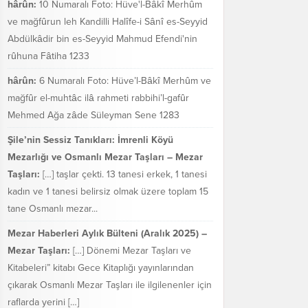
hârûn:
10 Numaralı Foto: Hüve'l-Bâkî Merhûm
ve mağfûrun leh Kandilli Halîfe-i Sânî es-Seyyid
Abdülkâdir bin es-Seyyid Mahmud Efendi'nin
rûhuna Fâtiha 1233
hârûn:
6 Numaralı Foto: Hüve’l-Bâkî Merhûm ve
mağfûr el-muhtâc ilâ rahmeti rabbihi’l-gafûr
Mehmed Ağa zâde Süleyman Sene 1283
Şile’nin Sessiz Tanıkları: İmrenli Köyü
Mezarlığı ve Osmanlı Mezar Taşları – Mezar
Taşları:
[…] taşlar çekti. 13 tanesi erkek, 1 tanesi
kadın ve 1 tanesi belirsiz olmak üzere toplam 15
tane Osmanlı mezar...
Mezar Haberleri Aylık Bülteni (Aralık 2025) –
Mezar Taşları:
[…] Dönemi Mezar Taşları ve
Kitabeleri” kitabı Gece Kitaplığı yayınlarından
çıkarak Osmanlı Mezar Taşları ile ilgilenenler için
raflarda yerini […]