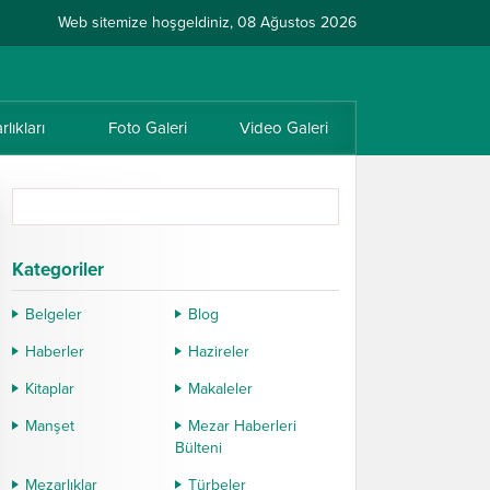
Web sitemize hoşgeldiniz, 08 Ağustos 2026
lıkları
Foto Galeri
Video Galeri
Kategoriler
Belgeler
Blog
Haberler
Hazireler
Kitaplar
Makaleler
Manşet
Mezar Haberleri
Bülteni
Mezarlıklar
Türbeler