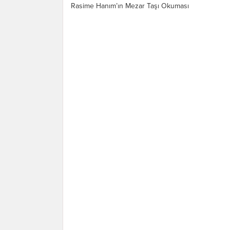
Rasime Hanım’ın Mezar Taşı Okuması
okurken bize ayrı bir haz verdi. Eyüp
Sultan Mezarlığı...