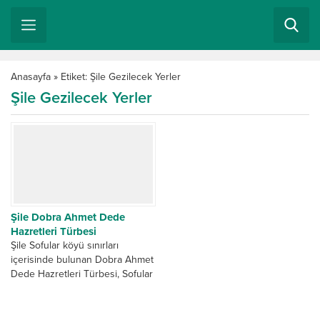
Anasayfa
»
Etiket: Şile Gezilecek Yerler
Şile Gezilecek Yerler
Şile Dobra Ahmet Dede
Hazretleri Türbesi
Şile Sofular köyü sınırları
içerisinde bulunan Dobra Ahmet
Dede Hazretleri Türbesi, Sofular
köylülerinin ve çevre köylerin
manevi günlerde ve aylarda...