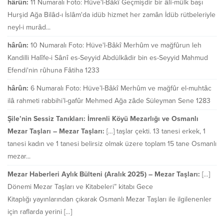
hârûn:
11 Numaralı Foto: Hüve'l-Bâkî Geçmişdir bir âlî-mülk başı
Hurşid Ağa Bilâd-ı İslâm'da idüb hizmet her zamân İdüb rütbeleriyle
neyl-i murâd...
hârûn:
10 Numaralı Foto: Hüve'l-Bâkî Merhûm ve mağfûrun leh
Kandilli Halîfe-i Sânî es-Seyyid Abdülkâdir bin es-Seyyid Mahmud
Efendi'nin rûhuna Fâtiha 1233
hârûn:
6 Numaralı Foto: Hüve’l-Bâkî Merhûm ve mağfûr el-muhtâc
ilâ rahmeti rabbihi’l-gafûr Mehmed Ağa zâde Süleyman Sene 1283
Şile’nin Sessiz Tanıkları: İmrenli Köyü Mezarlığı ve Osmanlı
Mezar Taşları – Mezar Taşları:
[…] taşlar çekti. 13 tanesi erkek, 1
tanesi kadın ve 1 tanesi belirsiz olmak üzere toplam 15 tane Osmanlı
mezar...
Mezar Haberleri Aylık Bülteni (Aralık 2025) – Mezar Taşları:
[…]
Dönemi Mezar Taşları ve Kitabeleri” kitabı Gece
Kitaplığı yayınlarından çıkarak Osmanlı Mezar Taşları ile ilgilenenler
için raflarda yerini […]