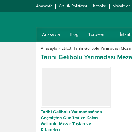
Anasayfa
Gizlilik Politikası
Kitaplar
Makaleler
Anasayfa
Blog
Türbeler
İstanb
Anasayfa
»
Etiket: Tarihi Gelibolu Yarımadası Mezar
Tarihi Gelibolu Yarımadası Mezar
Tarihi Gelibolu Yarımadası’nda
Geçmişten Günümüze Kalan
Gelibolu Mezar Taşları ve
Kitabeleri