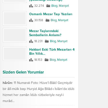
32.274
Blog
,
Manşet
Osmanlı Mezar Taşı Yazıları
30.158
Blog
,
Manşet
Mezar Taşlarındaki
Sembollerin Anlamı?
18.231
Blog
,
Manşet
Hakkari Eski Türk Mezarları 4
Bin Yıllık…
18.153
Blog
,
Manşet
Sizden Gelen Yorumlar
hârûn:
11 Numaralı Foto: Hüve'l-Bâkî Geçmişdir
bir âlî-mülk başı Hurşid Ağa Bilâd-ı İslâm'da idüb
hizmet her zamân İdüb rütbeleriyle neyl-i
murâd...