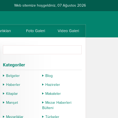
Web sitemize hoşgeldiniz, 07 Ağustos 2026
lıkları
Foto Galeri
Video Galeri
Kategoriler
Belgeler
Blog
Haberler
Hazireler
Kitaplar
Makaleler
Manşet
Mezar Haberleri
Bülteni
Mezarlıklar
Türbeler