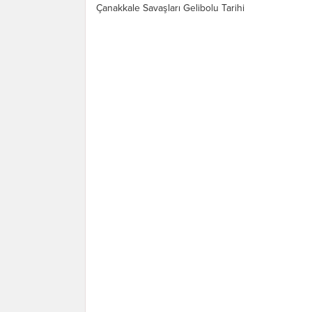
Çanakkale Savaşları Gelibolu Tarihi
Alan Başkanlığı yayınları olan ve Yazar
İsmail Sabah tarafından kaleme alınan
Gelibolu Mezar Taşları ve Kitabeleri...