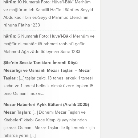
hârûn:
10 Numaralı Foto: Hüve'l-Bâkî Merhûm
ve mağfûrun leh Kandilli Halîfe-i Sânî es-Seyyid
Abdülkâdir bin es-Seyyid Mahmud Efendi'nin
rûhuna Fâtiha 1233
hârûn:
6 Numaralı Foto: Hüve’l-Bâkî Merhûm ve
mağfûr el-muhtâc ilâ rahmeti rabbihi’l-gafûr
Mehmed Ağa zâde Süleyman Sene 1283
Şile’nin Sessiz Tanıkları: İmrenli Köyü
Mezarlığı ve Osmanlı Mezar Taşları – Mezar
Taşları:
[…] taşlar çekti. 13 tanesi erkek, 1 tanesi
kadın ve 1 tanesi belirsiz olmak üzere toplam 15
tane Osmanlı mezar...
Mezar Haberleri Aylık Bülteni (Aralık 2025) –
Mezar Taşları:
[…] Dönemi Mezar Taşları ve
Kitabeleri” kitabı Gece Kitaplığı yayınlarından
çıkarak Osmanlı Mezar Taşları ile ilgilenenler için
raflarda yerini […]