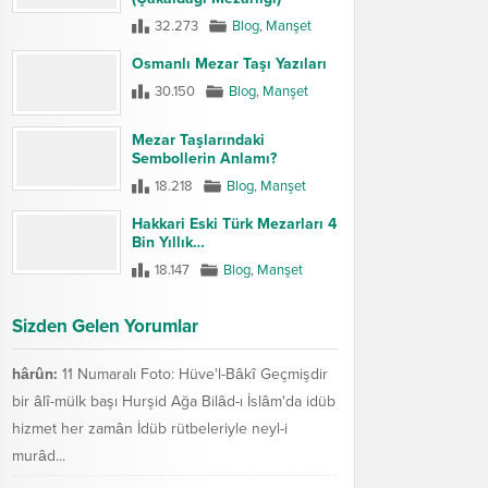
32.273
Blog
,
Manşet
Osmanlı Mezar Taşı Yazıları
30.150
Blog
,
Manşet
Mezar Taşlarındaki
Sembollerin Anlamı?
18.218
Blog
,
Manşet
Hakkari Eski Türk Mezarları 4
Bin Yıllık…
18.147
Blog
,
Manşet
Sizden Gelen Yorumlar
hârûn:
11 Numaralı Foto: Hüve'l-Bâkî Geçmişdir
bir âlî-mülk başı Hurşid Ağa Bilâd-ı İslâm'da idüb
hizmet her zamân İdüb rütbeleriyle neyl-i
murâd...