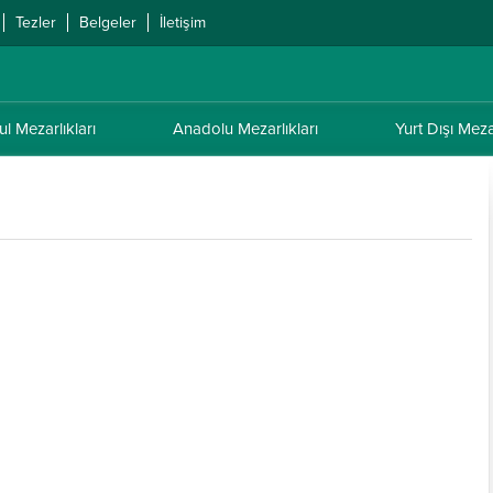
Tezler
Belgeler
İletişim
ul Mezarlıkları
Anadolu Mezarlıkları
Yurt Dışı Mezar