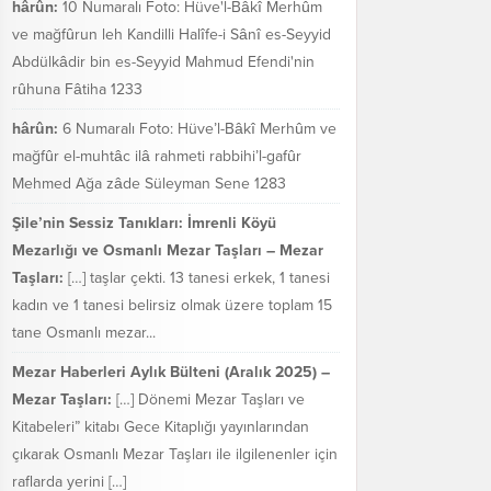
hârûn:
10 Numaralı Foto: Hüve'l-Bâkî Merhûm
ve mağfûrun leh Kandilli Halîfe-i Sânî es-Seyyid
Abdülkâdir bin es-Seyyid Mahmud Efendi'nin
rûhuna Fâtiha 1233
hârûn:
6 Numaralı Foto: Hüve’l-Bâkî Merhûm ve
mağfûr el-muhtâc ilâ rahmeti rabbihi’l-gafûr
Mehmed Ağa zâde Süleyman Sene 1283
Şile’nin Sessiz Tanıkları: İmrenli Köyü
Mezarlığı ve Osmanlı Mezar Taşları – Mezar
Taşları:
[…] taşlar çekti. 13 tanesi erkek, 1 tanesi
kadın ve 1 tanesi belirsiz olmak üzere toplam 15
tane Osmanlı mezar...
Mezar Haberleri Aylık Bülteni (Aralık 2025) –
Mezar Taşları:
[…] Dönemi Mezar Taşları ve
Kitabeleri” kitabı Gece Kitaplığı yayınlarından
çıkarak Osmanlı Mezar Taşları ile ilgilenenler için
raflarda yerini […]