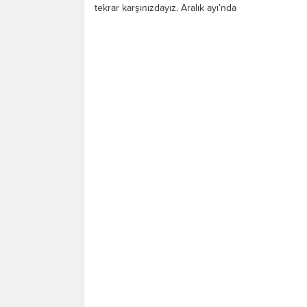
tekrar karşınızdayız. Aralık ayı’nda
Dünyada ve Ülkemizde gündemi en...