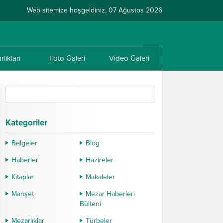
Web sitemize hoşgeldiniz, 07 Ağustos 2026
lıkları
Foto Galeri
Video Galeri
Kategoriler
Belgeler
Blog
Haberler
Hazireler
Kitaplar
Makaleler
Manşet
Mezar Haberleri
Bülteni
Mezarlıklar
Türbeler