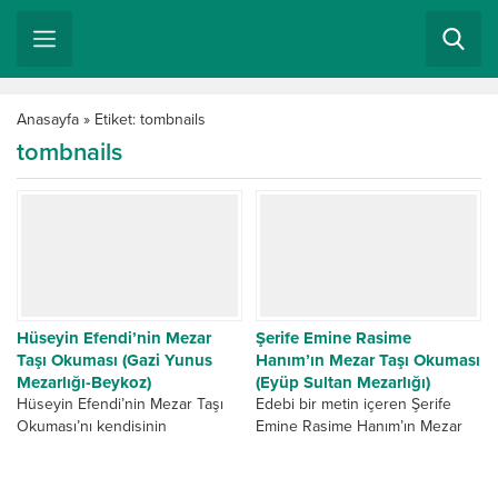
Anasayfa
»
Etiket: tombnails
tombnails
Hüseyin Efendi’nin Mezar
Şerife Emine Rasime
Taşı Okuması (Gazi Yunus
Hanım’ın Mezar Taşı Okuması
Mezarlığı-Beykoz)
(Eyüp Sultan Mezarlığı)
Hüseyin Efendi’nin Mezar Taşı
Edebi bir metin içeren Şerife
Okuması’nı kendisinin
Emine Rasime Hanım’ın Mezar
bulunduğu Beykoz Gazi Yunus
Taşı Okuması okurken bize ayrı
Mezarlığı içinde gerçekleştirdik.
bir haz verdi. Eyüp Sultan
Bulunduğu diyoruz çünkü taşı ilk
Mezarlığı...