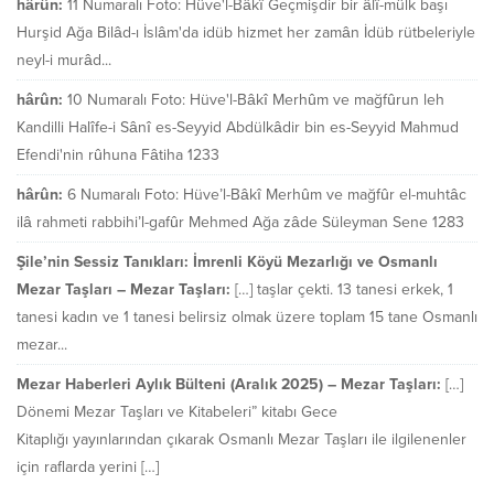
hârûn:
11 Numaralı Foto: Hüve'l-Bâkî Geçmişdir bir âlî-mülk başı
Hurşid Ağa Bilâd-ı İslâm'da idüb hizmet her zamân İdüb rütbeleriyle
neyl-i murâd...
hârûn:
10 Numaralı Foto: Hüve'l-Bâkî Merhûm ve mağfûrun leh
Kandilli Halîfe-i Sânî es-Seyyid Abdülkâdir bin es-Seyyid Mahmud
Efendi'nin rûhuna Fâtiha 1233
hârûn:
6 Numaralı Foto: Hüve’l-Bâkî Merhûm ve mağfûr el-muhtâc
ilâ rahmeti rabbihi’l-gafûr Mehmed Ağa zâde Süleyman Sene 1283
Şile’nin Sessiz Tanıkları: İmrenli Köyü Mezarlığı ve Osmanlı
Mezar Taşları – Mezar Taşları:
[…] taşlar çekti. 13 tanesi erkek, 1
tanesi kadın ve 1 tanesi belirsiz olmak üzere toplam 15 tane Osmanlı
mezar...
Mezar Haberleri Aylık Bülteni (Aralık 2025) – Mezar Taşları:
[…]
Dönemi Mezar Taşları ve Kitabeleri” kitabı Gece
Kitaplığı yayınlarından çıkarak Osmanlı Mezar Taşları ile ilgilenenler
için raflarda yerini […]