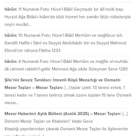
hârûn:
11 Numaralı Foto: Hüve'l-Bâkî Geçmişdir bir âlî-mülk başı
Hurşid Ağa Bilâd-ı İslâm'da idüb hizmet her zamân İdüb rütbeleriyle
neyl-i murâd...
hârûn:
10 Numaralı Foto: Hüve'l-Bâkî Merhûm ve mağfûrun leh
Kandilli Halîfe-i Sânî es-Seyyid Abdülkâdir bin es-Seyyid Mahmud
Efendi'nin rûhuna Fâtiha 1233
hârûn:
6 Numaralı Foto: Hüve’l-Bâkî Merhûm ve mağfûr el-muhtâc
ilâ rahmeti rabbihi’l-gafûr Mehmed Ağa zâde Süleyman Sene 1283
Şile’nin Sessiz Tanıkları: İmrenli Köyü Mezarlığı ve Osmanlı
Mezar Taşları – Mezar Taşları:
[…] taşlar çekti. 13 tanesi erkek, 1
tanesi kadın ve 1 tanesi belirsiz olmak üzere toplam 15 tane Osmanlı
mezar...
Mezar Haberleri Aylık Bülteni (Aralık 2025) – Mezar Taşları:
[…]
Dönemi Mezar Taşları ve Kitabeleri” kitabı Gece
Kitaplığı yayınlarından çıkarak Osmanlı Mezar Taşları ile ilgilenenler