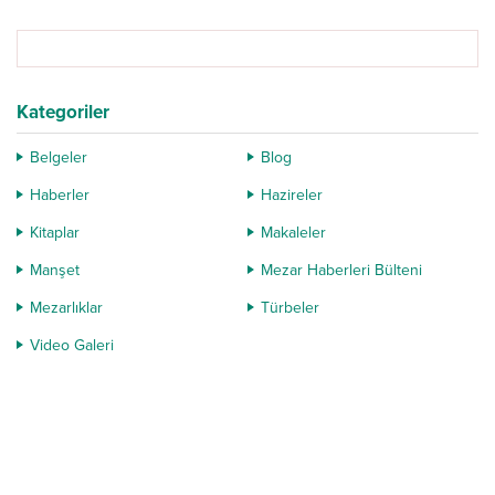
listeye Türbe ve Mezar alanında
beş adet envanter girdi....
Kategoriler
Belgeler
Blog
Haberler
Hazireler
Kitaplar
Makaleler
Manşet
Mezar Haberleri Bülteni
Mezarlıklar
Türbeler
Video Galeri