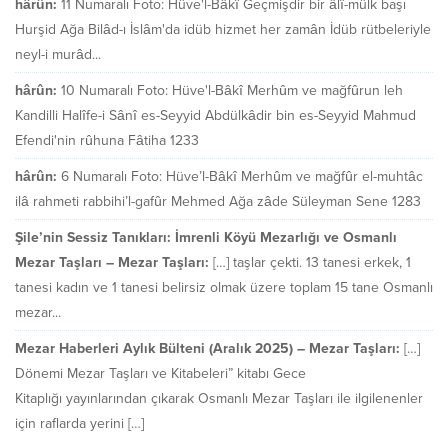
hârûn:
11 Numaralı Foto: Hüve'l-Bâkî Geçmişdir bir âlî-mülk başı
Hurşid Ağa Bilâd-ı İslâm'da idüb hizmet her zamân İdüb rütbeleriyle
neyl-i murâd...
hârûn:
10 Numaralı Foto: Hüve'l-Bâkî Merhûm ve mağfûrun leh
Kandilli Halîfe-i Sânî es-Seyyid Abdülkâdir bin es-Seyyid Mahmud
Efendi'nin rûhuna Fâtiha 1233
hârûn:
6 Numaralı Foto: Hüve’l-Bâkî Merhûm ve mağfûr el-muhtâc
ilâ rahmeti rabbihi’l-gafûr Mehmed Ağa zâde Süleyman Sene 1283
Şile’nin Sessiz Tanıkları: İmrenli Köyü Mezarlığı ve Osmanlı
Mezar Taşları – Mezar Taşları:
[…] taşlar çekti. 13 tanesi erkek, 1
tanesi kadın ve 1 tanesi belirsiz olmak üzere toplam 15 tane Osmanlı
mezar...
Mezar Haberleri Aylık Bülteni (Aralık 2025) – Mezar Taşları:
[…]
Dönemi Mezar Taşları ve Kitabeleri” kitabı Gece
Kitaplığı yayınlarından çıkarak Osmanlı Mezar Taşları ile ilgilenenler
için raflarda yerini […]