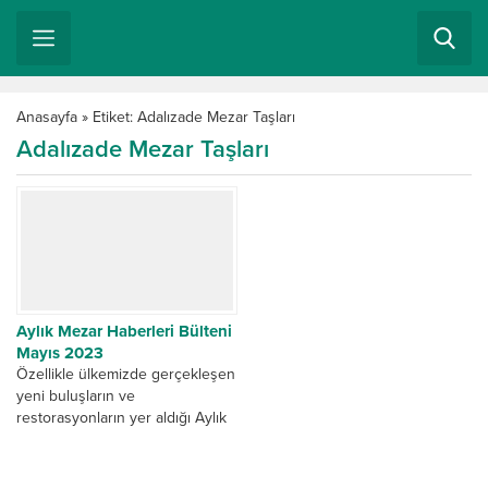
Anasayfa
»
Etiket: Adalızade Mezar Taşları
Adalızade Mezar Taşları
Aylık Mezar Haberleri Bülteni
Mayıs 2023
Özellikle ülkemizde gerçekleşen
yeni buluşların ve
restorasyonların yer aldığı Aylık
Mezar Haberleri Bülteni Mayıs
2023 yayınıyla tekrar karşınızda
olmak bizi...