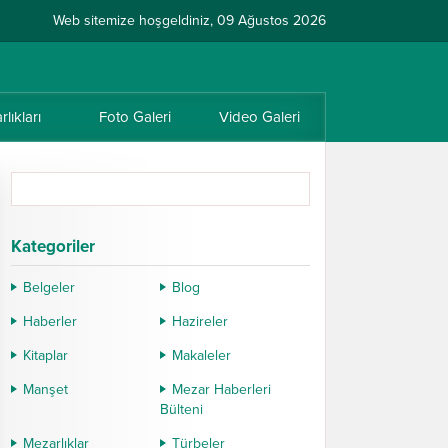
Web sitemize hoşgeldiniz, 09 Ağustos 2026
lıkları
Foto Galeri
Video Galeri
Kategoriler
Belgeler
Blog
Haberler
Hazireler
Kitaplar
Makaleler
Manşet
Mezar Haberleri
Bülteni
Mezarlıklar
Türbeler