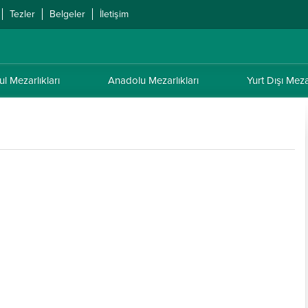
Tezler
Belgeler
İletişim
ul Mezarlıkları
Anadolu Mezarlıkları
Yurt Dışı Mezar