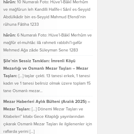
hârûn:
10 Numaralı Foto: Hüve'l-Bâkî Merhûm
ve mağfûrun leh Kandilli Halîfe-i Sânî es-Seyyid
Abdülkâdir bin es-Seyyid Mahmud Efendi'nin
rûhuna Fâtiha 1233
hârûn:
6 Numaralı Foto: Hüve’l-Bâkî Merhûm ve
mağfûr el-muhtâc ilâ rahmeti rabbihi’l-gafûr
Mehmed Ağa zâde Süleyman Sene 1283
Şile’nin Sessiz Tanıkları: İmrenli Köyü
Mezarlığı ve Osmanlı Mezar Taşları – Mezar
Taşları:
[…] taşlar çekti. 13 tanesi erkek, 1 tanesi
kadın ve 1 tanesi belirsiz olmak üzere toplam 15
tane Osmanlı mezar...
Mezar Haberleri Aylık Bülteni (Aralık 2025) –
Mezar Taşları:
[…] Dönemi Mezar Taşları ve
Kitabeleri” kitabı Gece Kitaplığı yayınlarından
çıkarak Osmanlı Mezar Taşları ile ilgilenenler için
raflarda yerini […]