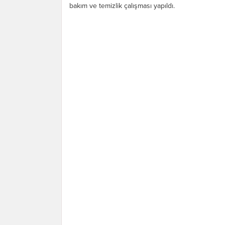
bakım ve temizlik çalışması yapıldı.
Vatandaşların kabir ziyaretlerini daha
rahat bir şekilde...