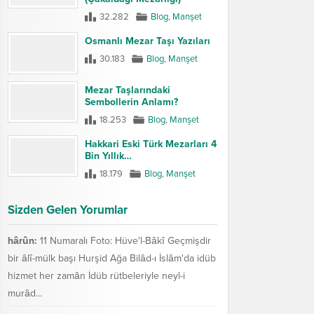
32.282
Blog
,
Manşet
Osmanlı Mezar Taşı Yazıları
30.183
Blog
,
Manşet
Mezar Taşlarındaki
Sembollerin Anlamı?
18.253
Blog
,
Manşet
Hakkari Eski Türk Mezarları 4
Bin Yıllık…
18.179
Blog
,
Manşet
Sizden Gelen Yorumlar
hârûn:
11 Numaralı Foto: Hüve'l-Bâkî Geçmişdir
bir âlî-mülk başı Hurşid Ağa Bilâd-ı İslâm'da idüb
hizmet her zamân İdüb rütbeleriyle neyl-i
murâd...