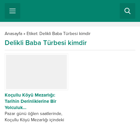
Anasayfa
»
Etiket: Delikli Baba Türbesi kimdir
Delikli Baba Türbesi kimdir
Koçullu Köyü Mezarlığı:
Tarihin Derinliklerine Bir
Yolculuk…
Pazar günü öğlen saatlerinde,
Koçullu Köyü Mezarlığı içindeki
Osmanlı Mezar Taşlarını
incelemek üzere oğlum Mehmet
Zahit ile birlikte yola çıktık....