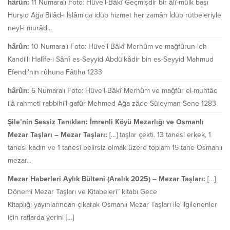
hârûn:
11 Numaralı Foto: Hüve'l-Bâkî Geçmişdir bir âlî-mülk başı
Hurşid Ağa Bilâd-ı İslâm'da idüb hizmet her zamân İdüb rütbeleriyle
neyl-i murâd...
hârûn:
10 Numaralı Foto: Hüve'l-Bâkî Merhûm ve mağfûrun leh
Kandilli Halîfe-i Sânî es-Seyyid Abdülkâdir bin es-Seyyid Mahmud
Efendi'nin rûhuna Fâtiha 1233
hârûn:
6 Numaralı Foto: Hüve’l-Bâkî Merhûm ve mağfûr el-muhtâc
ilâ rahmeti rabbihi’l-gafûr Mehmed Ağa zâde Süleyman Sene 1283
Şile’nin Sessiz Tanıkları: İmrenli Köyü Mezarlığı ve Osmanlı
Mezar Taşları – Mezar Taşları:
[…] taşlar çekti. 13 tanesi erkek, 1
tanesi kadın ve 1 tanesi belirsiz olmak üzere toplam 15 tane Osmanlı
mezar...
Mezar Haberleri Aylık Bülteni (Aralık 2025) – Mezar Taşları:
[…]
Dönemi Mezar Taşları ve Kitabeleri” kitabı Gece
Kitaplığı yayınlarından çıkarak Osmanlı Mezar Taşları ile ilgilenenler
için raflarda yerini […]