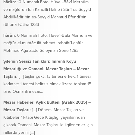
hârûn:
10 Numaralı Foto: Hüve'l-Bâkî Merhûm
ve mağfûrun leh Kandilli Halîfe-i Sânî es-Seyyid
Abdülkâdir bin es-Seyyid Mahmud Efendi'nin
rûhuna Fâtiha 1233
hârûn:
6 Numaralı Foto: Hüve’l-Bâkî Merhûm ve
mağfûr el-muhtâc ilâ rahmeti rabbihi’l-gafûr
Mehmed Ağa zâde Süleyman Sene 1283
Şile’nin Sessiz Tanıkları: İmrenli Köyü
Mezarlığı ve Osmanlı Mezar Taşları – Mezar
Taşları:
[…] taşlar çekti. 13 tanesi erkek, 1 tanesi
kadın ve 1 tanesi belirsiz olmak üzere toplam 15
tane Osmanlı mezar...
Mezar Haberleri Aylık Bülteni (Aralık 2025) –
Mezar Taşları:
[…] Dönemi Mezar Taşları ve
Kitabeleri” kitabı Gece Kitaplığı yayınlarından
çıkarak Osmanlı Mezar Taşları ile ilgilenenler için
raflarda yerini […]