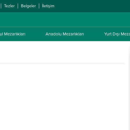
Tezler
Belgeler
İletişim
ul Mezarlıkları
Anadolu Mezarlıkları
Yurt Dışı Mezar