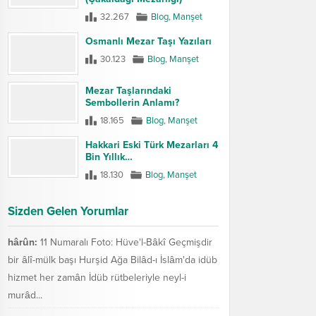
32.267
Blog
,
Manşet
Osmanlı Mezar Taşı Yazıları
30.123
Blog
,
Manşet
Mezar Taşlarındaki
Sembollerin Anlamı?
18.165
Blog
,
Manşet
Hakkari Eski Türk Mezarları 4
Bin Yıllık…
18.130
Blog
,
Manşet
Sizden Gelen Yorumlar
hârûn:
11 Numaralı Foto: Hüve'l-Bâkî Geçmişdir
bir âlî-mülk başı Hurşid Ağa Bilâd-ı İslâm'da idüb
hizmet her zamân İdüb rütbeleriyle neyl-i
murâd...