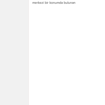
merkezi bir konumda bulunan
Şanlıurfa’nın Eyyübiye İlçesi’ne bağlı
Ruha Mahallesi, Koçviran köyünde
eski mezarlık olarak...