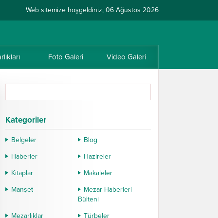
Web sitemize hoşgeldiniz, 06 Ağustos 2026
lıkları
Foto Galeri
Video Galeri
Kategoriler
Belgeler
Blog
Haberler
Hazireler
Kitaplar
Makaleler
Manşet
Mezar Haberleri
Bülteni
Mezarlıklar
Türbeler