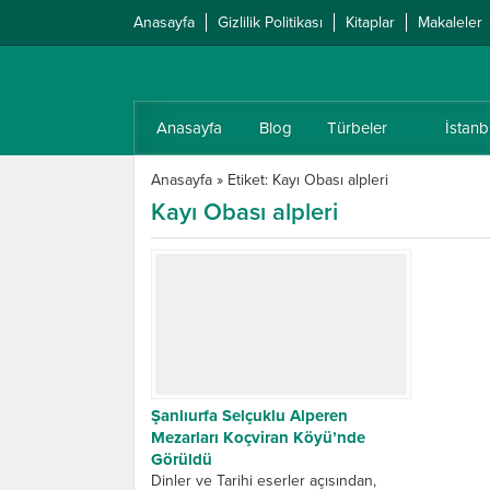
Anasayfa
Gizlilik Politikası
Kitaplar
Makaleler
Anasayfa
Blog
Türbeler
İstanb
Anasayfa
»
Etiket: Kayı Obası alpleri
Kayı Obası alpleri
Şanlıurfa Selçuklu Alperen
Mezarları Koçviran Köyü’nde
Görüldü
Dinler ve Tarihi eserler açısından,