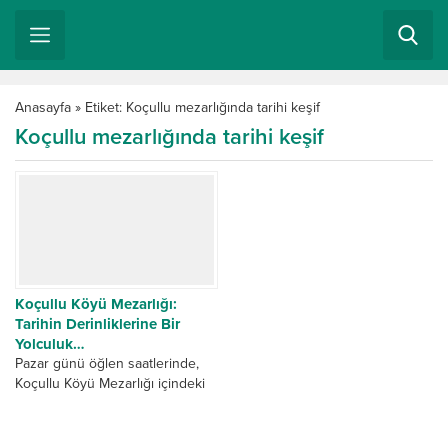
Anasayfa
»
Etiket: Koçullu mezarlığında tarihi keşif
Koçullu mezarlığında tarihi keşif
Koçullu Köyü Mezarlığı:
Tarihin Derinliklerine Bir
Yolculuk…
Pazar günü öğlen saatlerinde,
Koçullu Köyü Mezarlığı içindeki
Osmanlı Mezar Taşlarını
incelemek üzere oğlum Mehmet
Zahit ile birlikte yola çıktık....