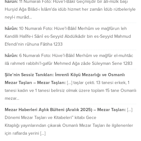
hârûn:
11 Numaralı Foto: Hüve'l-Bâkî Geçmişdir bir âlî-mülk başı
Hurşid Ağa Bilâd-ı İslâm'da idüb hizmet her zamân İdüb rütbeleriyle
neyl-i murâd...
hârûn:
10 Numaralı Foto: Hüve'l-Bâkî Merhûm ve mağfûrun leh
Kandilli Halîfe-i Sânî es-Seyyid Abdülkâdir bin es-Seyyid Mahmud
Efendi'nin rûhuna Fâtiha 1233
hârûn:
6 Numaralı Foto: Hüve’l-Bâkî Merhûm ve mağfûr el-muhtâc
ilâ rahmeti rabbihi’l-gafûr Mehmed Ağa zâde Süleyman Sene 1283
Şile’nin Sessiz Tanıkları: İmrenli Köyü Mezarlığı ve Osmanlı
Mezar Taşları – Mezar Taşları:
[…] taşlar çekti. 13 tanesi erkek, 1
tanesi kadın ve 1 tanesi belirsiz olmak üzere toplam 15 tane Osmanlı
mezar...
Mezar Haberleri Aylık Bülteni (Aralık 2025) – Mezar Taşları:
[…]
Dönemi Mezar Taşları ve Kitabeleri” kitabı Gece
Kitaplığı yayınlarından çıkarak Osmanlı Mezar Taşları ile ilgilenenler
için raflarda yerini […]