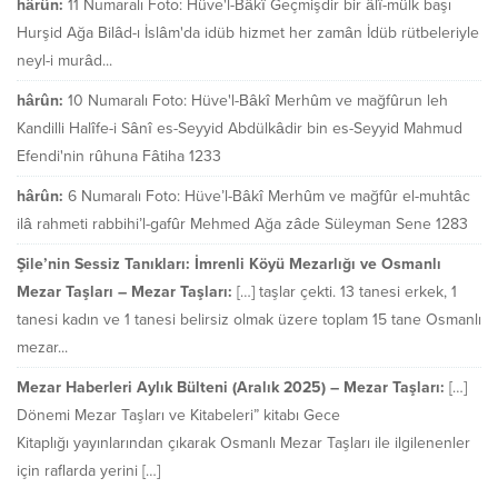
hârûn:
11 Numaralı Foto: Hüve'l-Bâkî Geçmişdir bir âlî-mülk başı
Hurşid Ağa Bilâd-ı İslâm'da idüb hizmet her zamân İdüb rütbeleriyle
neyl-i murâd...
hârûn:
10 Numaralı Foto: Hüve'l-Bâkî Merhûm ve mağfûrun leh
Kandilli Halîfe-i Sânî es-Seyyid Abdülkâdir bin es-Seyyid Mahmud
Efendi'nin rûhuna Fâtiha 1233
hârûn:
6 Numaralı Foto: Hüve’l-Bâkî Merhûm ve mağfûr el-muhtâc
ilâ rahmeti rabbihi’l-gafûr Mehmed Ağa zâde Süleyman Sene 1283
Şile’nin Sessiz Tanıkları: İmrenli Köyü Mezarlığı ve Osmanlı
Mezar Taşları – Mezar Taşları:
[…] taşlar çekti. 13 tanesi erkek, 1
tanesi kadın ve 1 tanesi belirsiz olmak üzere toplam 15 tane Osmanlı
mezar...
Mezar Haberleri Aylık Bülteni (Aralık 2025) – Mezar Taşları:
[…]
Dönemi Mezar Taşları ve Kitabeleri” kitabı Gece
Kitaplığı yayınlarından çıkarak Osmanlı Mezar Taşları ile ilgilenenler
için raflarda yerini […]