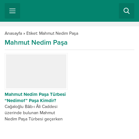
Anasayfa
»
Etiket: Mahmut Nedim Paşa
Mahmut Nedim Paşa
Mahmut Nedim Paşa Türbesi
“Nedimof” Paşa Kimdir?
Cağaloğlu Bâb-ı Âli Caddesi
üzerinde bulunan Mahmut
Nedim Paşa Türbesi geçerken
ziyaret ettiğim türbelerdendi.
Pencerelerinin bile demir
plakalarla kapalı olmasını...