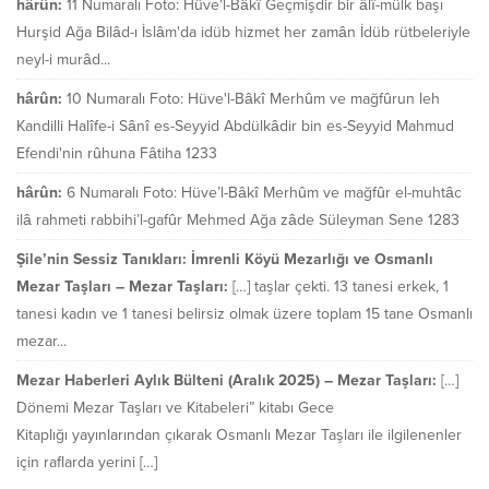
hârûn:
11 Numaralı Foto: Hüve'l-Bâkî Geçmişdir bir âlî-mülk başı
Hurşid Ağa Bilâd-ı İslâm'da idüb hizmet her zamân İdüb rütbeleriyle
neyl-i murâd...
hârûn:
10 Numaralı Foto: Hüve'l-Bâkî Merhûm ve mağfûrun leh
Kandilli Halîfe-i Sânî es-Seyyid Abdülkâdir bin es-Seyyid Mahmud
Efendi'nin rûhuna Fâtiha 1233
hârûn:
6 Numaralı Foto: Hüve’l-Bâkî Merhûm ve mağfûr el-muhtâc
ilâ rahmeti rabbihi’l-gafûr Mehmed Ağa zâde Süleyman Sene 1283
Şile’nin Sessiz Tanıkları: İmrenli Köyü Mezarlığı ve Osmanlı
Mezar Taşları – Mezar Taşları:
[…] taşlar çekti. 13 tanesi erkek, 1
tanesi kadın ve 1 tanesi belirsiz olmak üzere toplam 15 tane Osmanlı
mezar...
Mezar Haberleri Aylık Bülteni (Aralık 2025) – Mezar Taşları:
[…]
Dönemi Mezar Taşları ve Kitabeleri” kitabı Gece
Kitaplığı yayınlarından çıkarak Osmanlı Mezar Taşları ile ilgilenenler
için raflarda yerini […]