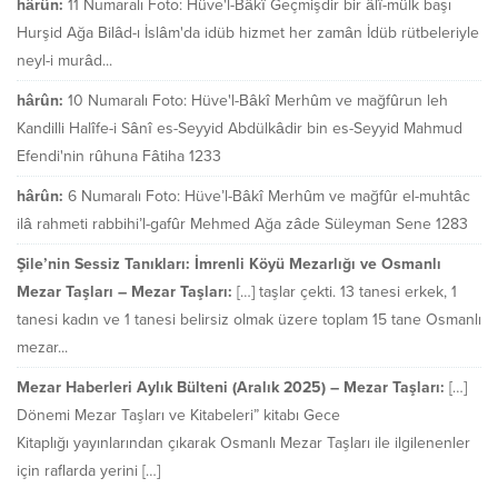
hârûn:
11 Numaralı Foto: Hüve'l-Bâkî Geçmişdir bir âlî-mülk başı
Hurşid Ağa Bilâd-ı İslâm'da idüb hizmet her zamân İdüb rütbeleriyle
neyl-i murâd...
hârûn:
10 Numaralı Foto: Hüve'l-Bâkî Merhûm ve mağfûrun leh
Kandilli Halîfe-i Sânî es-Seyyid Abdülkâdir bin es-Seyyid Mahmud
Efendi'nin rûhuna Fâtiha 1233
hârûn:
6 Numaralı Foto: Hüve’l-Bâkî Merhûm ve mağfûr el-muhtâc
ilâ rahmeti rabbihi’l-gafûr Mehmed Ağa zâde Süleyman Sene 1283
Şile’nin Sessiz Tanıkları: İmrenli Köyü Mezarlığı ve Osmanlı
Mezar Taşları – Mezar Taşları:
[…] taşlar çekti. 13 tanesi erkek, 1
tanesi kadın ve 1 tanesi belirsiz olmak üzere toplam 15 tane Osmanlı
mezar...
Mezar Haberleri Aylık Bülteni (Aralık 2025) – Mezar Taşları:
[…]
Dönemi Mezar Taşları ve Kitabeleri” kitabı Gece
Kitaplığı yayınlarından çıkarak Osmanlı Mezar Taşları ile ilgilenenler
için raflarda yerini […]