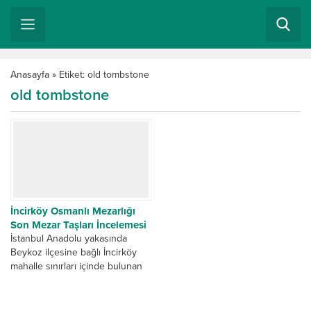
Anasayfa
»
Etiket: old tombstone
old tombstone
İncirköy Osmanlı Mezarlığı
Son Mezar Taşları İncelemesi
İstanbul Anadolu yakasında
Beykoz ilçesine bağlı İncirköy
mahalle sınırları içinde bulunan
İncirköy Osmanlı Mezarlığı
zamana direnen son Osmanlı
mezar taşlarını...