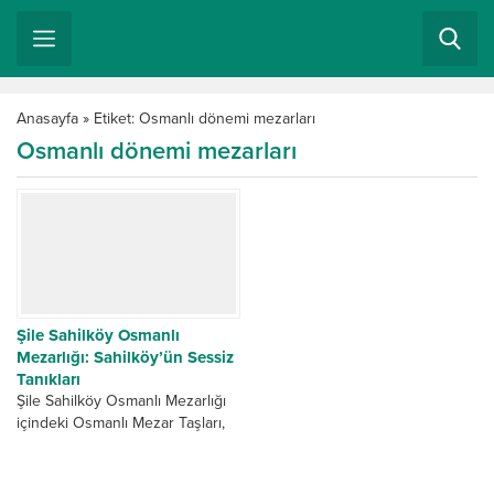
Anasayfa
»
Etiket: Osmanlı dönemi mezarları
Osmanlı dönemi mezarları
Şile Sahilköy Osmanlı
Mezarlığı: Sahilköy’ün Sessiz
Tanıkları
Şile Sahilköy Osmanlı Mezarlığı
içindeki Osmanlı Mezar Taşları,
beni tarih dolu bir yolculuğa
çıkardı. Sahilköy’ün sessiz
tanıklarını yerinde görmek için...