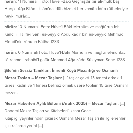
hârûn:
11 Numaralı Foto: Hüve'l-Bâkî Geçmişdir bir âlî-mülk başı
Hurşid Ağa Bilâd-ı İslâm'da idüb hizmet her zamân İdüb rütbeleriyle
neyl-i murâd...
hârûn:
10 Numaralı Foto: Hüve'l-Bâkî Merhûm ve mağfûrun leh
Kandilli Halîfe-i Sânî es-Seyyid Abdülkâdir bin es-Seyyid Mahmud
Efendi'nin rûhuna Fâtiha 1233
hârûn:
6 Numaralı Foto: Hüve’l-Bâkî Merhûm ve mağfûr el-muhtâc
ilâ rahmeti rabbihi’l-gafûr Mehmed Ağa zâde Süleyman Sene 1283
Şile’nin Sessiz Tanıkları: İmrenli Köyü Mezarlığı ve Osmanlı
Mezar Taşları – Mezar Taşları:
[…] taşlar çekti. 13 tanesi erkek, 1
tanesi kadın ve 1 tanesi belirsiz olmak üzere toplam 15 tane Osmanlı
mezar...
Mezar Haberleri Aylık Bülteni (Aralık 2025) – Mezar Taşları:
[…]
Dönemi Mezar Taşları ve Kitabeleri” kitabı Gece
Kitaplığı yayınlarından çıkarak Osmanlı Mezar Taşları ile ilgilenenler
için raflarda yerini […]