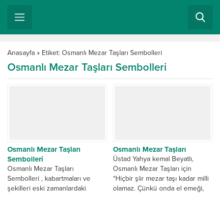
Anasayfa
»
Etiket: Osmanlı Mezar Taşları Sembolleri
Osmanlı Mezar Taşları Sembolleri
Osmanlı Mezar Taşları
Osmanlı Mezar Taşları
Sembolleri
Üstad Yahya kemal Beyatlı,
Osmanlı Mezar Taşları
Osmanlı Mezar Taşları için
Sembolleri , kabartmaları ve
“Hiçbir şiir mezar taşı kadar milli
şekilleri eski zamanlardaki
olamaz. Çünkü onda el emeği,
Türkler’in İslamiyeti
göz...
seçmelerinden öncesine kadar
süregelmektedir. Türkler ‘in tarih