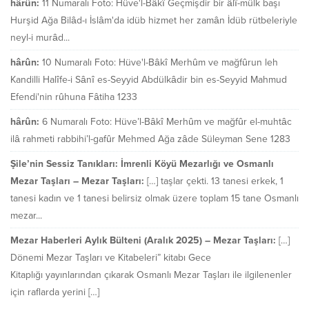
hârûn:
11 Numaralı Foto: Hüve'l-Bâkî Geçmişdir bir âlî-mülk başı
Hurşid Ağa Bilâd-ı İslâm'da idüb hizmet her zamân İdüb rütbeleriyle
neyl-i murâd...
hârûn:
10 Numaralı Foto: Hüve'l-Bâkî Merhûm ve mağfûrun leh
Kandilli Halîfe-i Sânî es-Seyyid Abdülkâdir bin es-Seyyid Mahmud
Efendi'nin rûhuna Fâtiha 1233
hârûn:
6 Numaralı Foto: Hüve’l-Bâkî Merhûm ve mağfûr el-muhtâc
ilâ rahmeti rabbihi’l-gafûr Mehmed Ağa zâde Süleyman Sene 1283
Şile’nin Sessiz Tanıkları: İmrenli Köyü Mezarlığı ve Osmanlı
Mezar Taşları – Mezar Taşları:
[…] taşlar çekti. 13 tanesi erkek, 1
tanesi kadın ve 1 tanesi belirsiz olmak üzere toplam 15 tane Osmanlı
mezar...
Mezar Haberleri Aylık Bülteni (Aralık 2025) – Mezar Taşları:
[…]
Dönemi Mezar Taşları ve Kitabeleri” kitabı Gece
Kitaplığı yayınlarından çıkarak Osmanlı Mezar Taşları ile ilgilenenler
için raflarda yerini […]