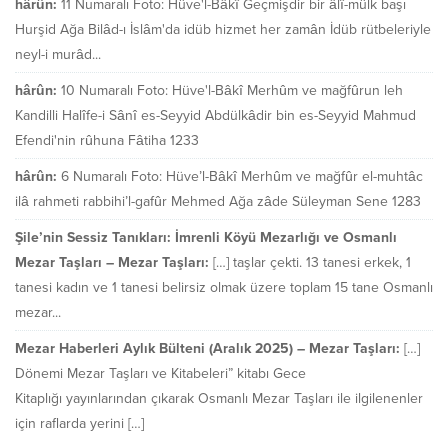
hârûn:
11 Numaralı Foto: Hüve'l-Bâkî Geçmişdir bir âlî-mülk başı
Hurşid Ağa Bilâd-ı İslâm'da idüb hizmet her zamân İdüb rütbeleriyle
neyl-i murâd...
hârûn:
10 Numaralı Foto: Hüve'l-Bâkî Merhûm ve mağfûrun leh
Kandilli Halîfe-i Sânî es-Seyyid Abdülkâdir bin es-Seyyid Mahmud
Efendi'nin rûhuna Fâtiha 1233
hârûn:
6 Numaralı Foto: Hüve’l-Bâkî Merhûm ve mağfûr el-muhtâc
ilâ rahmeti rabbihi’l-gafûr Mehmed Ağa zâde Süleyman Sene 1283
Şile’nin Sessiz Tanıkları: İmrenli Köyü Mezarlığı ve Osmanlı
Mezar Taşları – Mezar Taşları:
[…] taşlar çekti. 13 tanesi erkek, 1
tanesi kadın ve 1 tanesi belirsiz olmak üzere toplam 15 tane Osmanlı
mezar...
Mezar Haberleri Aylık Bülteni (Aralık 2025) – Mezar Taşları:
[…]
Dönemi Mezar Taşları ve Kitabeleri” kitabı Gece
Kitaplığı yayınlarından çıkarak Osmanlı Mezar Taşları ile ilgilenenler
için raflarda yerini […]