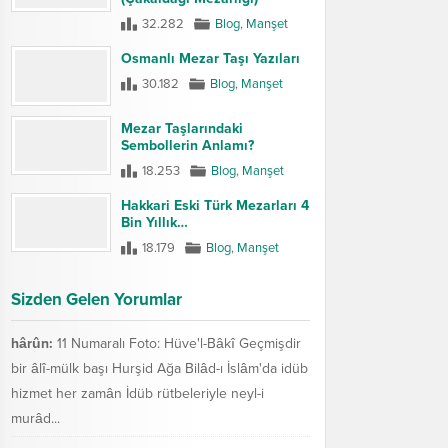
32.282
Blog
,
Manşet
Osmanlı Mezar Taşı Yazıları
30.182
Blog
,
Manşet
Mezar Taşlarındaki
Sembollerin Anlamı?
18.253
Blog
,
Manşet
Hakkari Eski Türk Mezarları 4
Bin Yıllık…
18.179
Blog
,
Manşet
Sizden Gelen Yorumlar
hârûn:
11 Numaralı Foto: Hüve'l-Bâkî Geçmişdir
bir âlî-mülk başı Hurşid Ağa Bilâd-ı İslâm'da idüb
hizmet her zamân İdüb rütbeleriyle neyl-i
murâd...