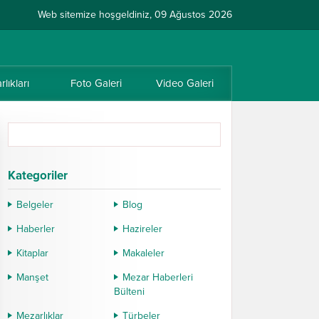
Web sitemize hoşgeldiniz, 09 Ağustos 2026
lıkları
Foto Galeri
Video Galeri
Kategoriler
Belgeler
Blog
Haberler
Hazireler
Kitaplar
Makaleler
Manşet
Mezar Haberleri
Bülteni
Mezarlıklar
Türbeler