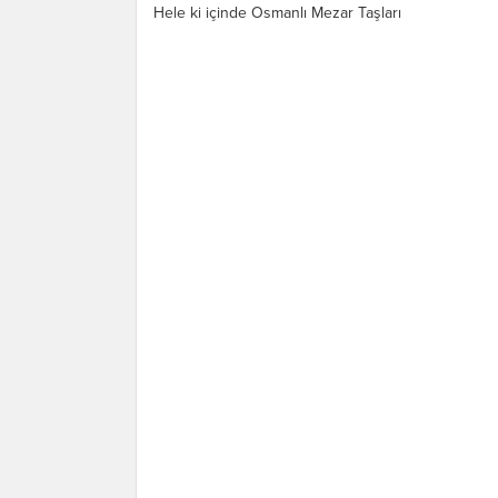
Hele ki içinde Osmanlı Mezar Taşları
var denilince hemen atladım gittim....