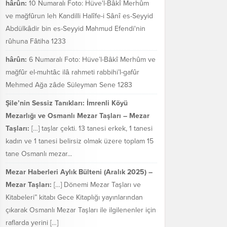
hârûn:
10 Numaralı Foto: Hüve'l-Bâkî Merhûm
ve mağfûrun leh Kandilli Halîfe-i Sânî es-Seyyid
Abdülkâdir bin es-Seyyid Mahmud Efendi'nin
rûhuna Fâtiha 1233
hârûn:
6 Numaralı Foto: Hüve’l-Bâkî Merhûm ve
mağfûr el-muhtâc ilâ rahmeti rabbihi’l-gafûr
Mehmed Ağa zâde Süleyman Sene 1283
Şile’nin Sessiz Tanıkları: İmrenli Köyü
Mezarlığı ve Osmanlı Mezar Taşları – Mezar
Taşları:
[…] taşlar çekti. 13 tanesi erkek, 1 tanesi
kadın ve 1 tanesi belirsiz olmak üzere toplam 15
tane Osmanlı mezar...
Mezar Haberleri Aylık Bülteni (Aralık 2025) –
Mezar Taşları:
[…] Dönemi Mezar Taşları ve
Kitabeleri” kitabı Gece Kitaplığı yayınlarından
çıkarak Osmanlı Mezar Taşları ile ilgilenenler için
raflarda yerini […]