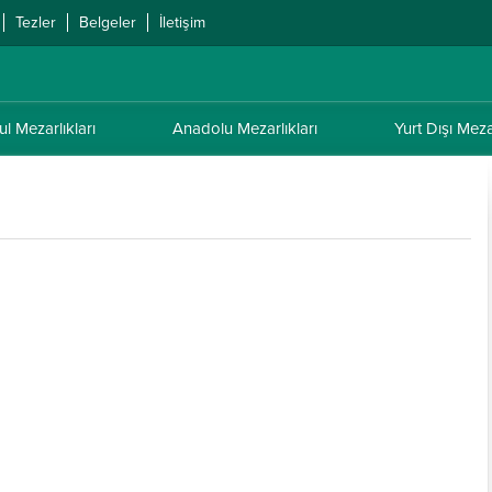
Tezler
Belgeler
İletişim
ul Mezarlıkları
Anadolu Mezarlıkları
Yurt Dışı Mezar