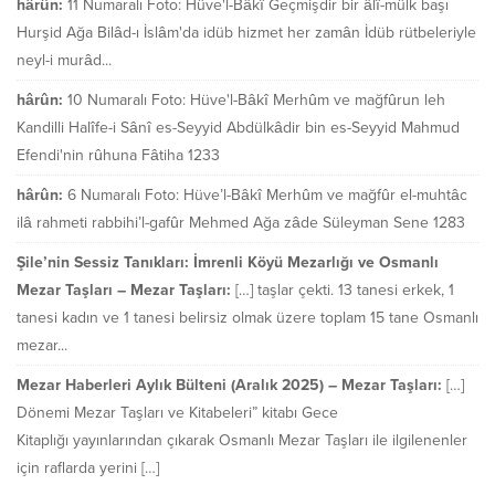
hârûn:
11 Numaralı Foto: Hüve'l-Bâkî Geçmişdir bir âlî-mülk başı
Hurşid Ağa Bilâd-ı İslâm'da idüb hizmet her zamân İdüb rütbeleriyle
neyl-i murâd...
hârûn:
10 Numaralı Foto: Hüve'l-Bâkî Merhûm ve mağfûrun leh
Kandilli Halîfe-i Sânî es-Seyyid Abdülkâdir bin es-Seyyid Mahmud
Efendi'nin rûhuna Fâtiha 1233
hârûn:
6 Numaralı Foto: Hüve’l-Bâkî Merhûm ve mağfûr el-muhtâc
ilâ rahmeti rabbihi’l-gafûr Mehmed Ağa zâde Süleyman Sene 1283
Şile’nin Sessiz Tanıkları: İmrenli Köyü Mezarlığı ve Osmanlı
Mezar Taşları – Mezar Taşları:
[…] taşlar çekti. 13 tanesi erkek, 1
tanesi kadın ve 1 tanesi belirsiz olmak üzere toplam 15 tane Osmanlı
mezar...
Mezar Haberleri Aylık Bülteni (Aralık 2025) – Mezar Taşları:
[…]
Dönemi Mezar Taşları ve Kitabeleri” kitabı Gece
Kitaplığı yayınlarından çıkarak Osmanlı Mezar Taşları ile ilgilenenler
için raflarda yerini […]