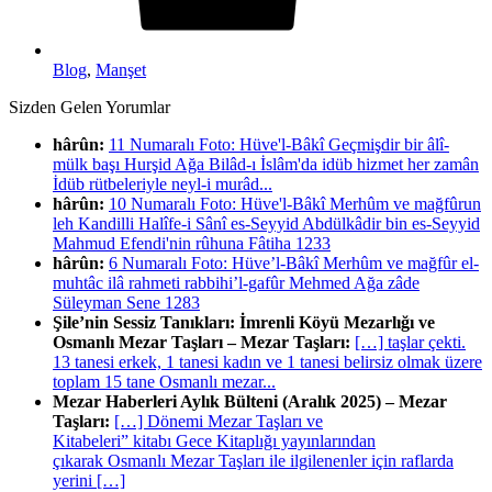
Blog
,
Manşet
Sizden Gelen Yorumlar
hârûn:
11 Numaralı Foto: Hüve'l-Bâkî Geçmişdir bir âlî-
mülk başı Hurşid Ağa Bilâd-ı İslâm'da idüb hizmet her zamân
İdüb rütbeleriyle neyl-i murâd...
hârûn:
10 Numaralı Foto: Hüve'l-Bâkî Merhûm ve mağfûrun
leh Kandilli Halîfe-i Sânî es-Seyyid Abdülkâdir bin es-Seyyid
Mahmud Efendi'nin rûhuna Fâtiha 1233
hârûn:
6 Numaralı Foto: Hüve’l-Bâkî Merhûm ve mağfûr el-
muhtâc ilâ rahmeti rabbihi’l-gafûr Mehmed Ağa zâde
Süleyman Sene 1283
Şile’nin Sessiz Tanıkları: İmrenli Köyü Mezarlığı ve
Osmanlı Mezar Taşları – Mezar Taşları:
[…] taşlar çekti.
13 tanesi erkek, 1 tanesi kadın ve 1 tanesi belirsiz olmak üzere
toplam 15 tane Osmanlı mezar...
Mezar Haberleri Aylık Bülteni (Aralık 2025) – Mezar
Taşları:
[…] Dönemi Mezar Taşları ve
Kitabeleri” kitabı Gece Kitaplığı yayınlarından
çıkarak Osmanlı Mezar Taşları ile ilgilenenler için raflarda
yerini […]