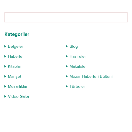
gündemi çokça meşgul eden
Haberler başlığı altında, haftanın
geçen...
gözden kaçan Mezar Haberleri
Bülteni 2 ile...
Kategoriler
Belgeler
Blog
Haberler
Hazireler
Kitaplar
Makaleler
Manşet
Mezar Haberleri Bülteni
Mezarlıklar
Türbeler
Video Galeri