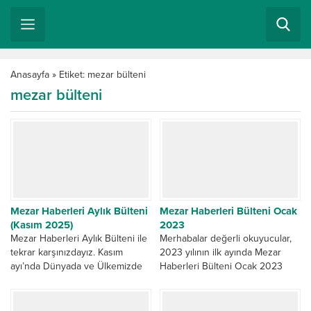
Anasayfa
»
Etiket: mezar bülteni
mezar bülteni
Mezar Haberleri Aylık Bülteni
Mezar Haberleri Bülteni Ocak
(Kasım 2025)
2023
Mezar Haberleri Aylık Bülteni ile
Merhabalar değerli okuyucular,
tekrar karşınızdayız. Kasım
2023 yılının ilk ayında Mezar
ayı’nda Dünyada ve Ülkemizde
Haberleri Bülteni Ocak 2023
gündemi en çok meşgul eden,
yayını ile yine karşınızda
Kültürel Miras ve...
olmaktan mutluluk duyuyoruz.
Mezar...