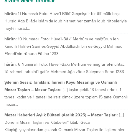
Sizden Gelen Yorumlar
hârûn:
11 Numaralı Foto: Hüve'l-Bâkî Geçmişdir bir âlî-mülk başı
Hurşid Ağa Bilâd-ı İslâm'da idüb hizmet her zamân İdüb rütbeleriyle
neyl-i murâd...
hârûn:
10 Numaralı Foto: Hüve'l-Bâkî Merhûm ve mağfûrun leh
Kandilli Halîfe-i Sânî es-Seyyid Abdülkâdir bin es-Seyyid Mahmud
Efendi'nin rûhuna Fâtiha 1233
hârûn:
6 Numaralı Foto: Hüve’l-Bâkî Merhûm ve mağfûr el-muhtâc
ilâ rahmeti rabbihi’l-gafûr Mehmed Ağa zâde Süleyman Sene 1283
Şile’nin Sessiz Tanıkları: İmrenli Köyü Mezarlığı ve Osmanlı
Mezar Taşları – Mezar Taşları:
[…] taşlar çekti. 13 tanesi erkek, 1
tanesi kadın ve 1 tanesi belirsiz olmak üzere toplam 15 tane Osmanlı
mezar...
Mezar Haberleri Aylık Bülteni (Aralık 2025) – Mezar Taşları:
[…]
Dönemi Mezar Taşları ve Kitabeleri” kitabı Gece
Kitaplığı yayınlarından çıkarak Osmanlı Mezar Taşları ile ilgilenenler