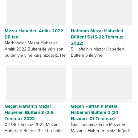
Mezar Haberleri Aralık 2022
Haftanın Mezar Haberleri
Bülteni
Bülteni 5 (15-22 Temmuz
Merhabalar, Mezar Haberleri
2022)
Aralık 2022 Bülteni ile yılın son
5. Hafta’nın Mezar Haberleri
bülteniyle yine karşınızdayız. Her
Bülteni 5 ile yine
zaman olduğu gibi bu ayda da
huzurlarınızdayız. Bu hafta’nı en
yine...
çok gündemde olan ilk haberi 15
Temmuz şehit...
Geçen Haftanın Mezar
Geçen Haftanın Mezar
Haberleri Bülteni 3 (2-8
Haberleri Bülteni 2 (24
Temmuz 2022
Haziran- 01 Temmuz)
02-08 Temmuz 2022 Mezar
İkinci haftamızda da Mezar ve
Haberleri Bülteni 3 ile bu hafta
Mezarlık Haberlerini siz değerli
da yine gözden kaçan ve
okuyucularımıza Fani