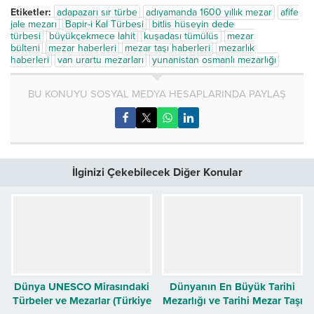
Etiketler:
adapazarı sır türbe
adıyamanda 1600 yıllık mezar
afife
jale mezarı
Bapir-i Kal Türbesi
bitlis hüseyin dede
türbesi
büyükçekmece lahit
kuşadası tümülüs
mezar
bülteni
mezar haberleri
mezar taşı haberleri
mezarlık
haberleri
van urartu mezarları
yunanistan osmanlı mezarlığı
BU KONUYU SOSYAL MEDYA HESAPLARINDA PAYLAŞ
İlginizi Çekebilecek Diğer Konular
Dünya UNESCO Mirasındaki
Dünyanın En Büyük Tarihi
Türbeler ve Mezarlar (Türkiye
Mezarlığı ve Tarihi Mezar Taşı