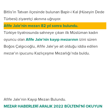
Bitlis’in Tatvan ilçesinde bulunan Bapir-i Kal (Hüseyin Dede
Türbesi) ziyaretçi akınına uğruyor.
Afife Jale’nin mezarı 82 yıl sonra bulundu.
Türkiye tiyatrosunda sahneye çıkan ilk Müslüman kadın
oyuncu olan
Afife Jale’nin kayıp mezarının
izini süren
Boğos Çalgıcıoğlu, Afife Jale’ye ait olduğu iddia edilen
mezar’ın ipucunu Kazlıçeşme Mezarlığı’nda buldu.
Afife Jale’nin Kayıp Mezarı Bulundu.
MEZAR HABERLERİ ARALIK 2022 BÜLTENİ’Nİ OKUYUN