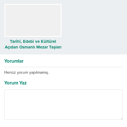
2022)
Müzesi İstanbul’du
(Süleyman Faruk Han
Göncüoğlu)
Tarihi, Edebi ve Kültürel
Açıdan Osmanlı Mezar Taşları
Kitabı
Yorumlar
Henüz yorum yapılmamış.
Yorum Yaz