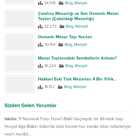
34.519
Blog
,
Manşet
Çamlıca Mezarlığı ve Son Osmanlı Mezar
Taşları (Çakaldağı Mezarlığı)
32.273
Blog
,
Manşet
Osmanlı Mezar Taşı Yazıları
30.154
Blog
,
Manşet
Mezar Taşlarındaki Sembollerin Anlamı?
18.224
Blog
,
Manşet
Hakkari Eski Türk Mezarları 4 Bin Yıllık…
18.152
Blog
,
Manşet
Sizden Gelen Yorumlar
hârûn:
11 Numaralı Foto: Hüve'l-Bâkî Geçmişdir bir âlî-mülk başı
Hurşid Ağa Bilâd-ı İslâm'da idüb hizmet her zamân İdüb rütbeleriyle
neyl-i murâd...