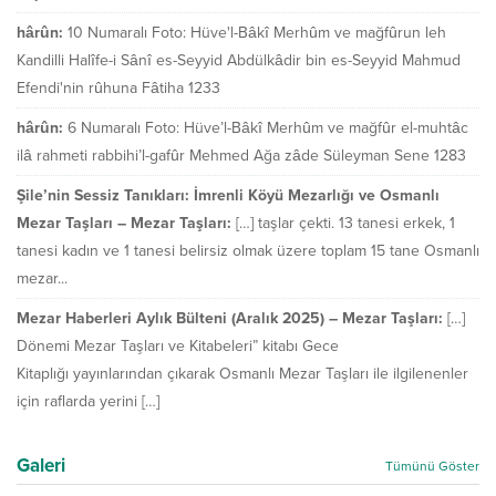
hârûn:
10 Numaralı Foto: Hüve'l-Bâkî Merhûm ve mağfûrun leh
Kandilli Halîfe-i Sânî es-Seyyid Abdülkâdir bin es-Seyyid Mahmud
Efendi'nin rûhuna Fâtiha 1233
hârûn:
6 Numaralı Foto: Hüve’l-Bâkî Merhûm ve mağfûr el-muhtâc
ilâ rahmeti rabbihi’l-gafûr Mehmed Ağa zâde Süleyman Sene 1283
Şile’nin Sessiz Tanıkları: İmrenli Köyü Mezarlığı ve Osmanlı
Mezar Taşları – Mezar Taşları:
[…] taşlar çekti. 13 tanesi erkek, 1
tanesi kadın ve 1 tanesi belirsiz olmak üzere toplam 15 tane Osmanlı
mezar...
Mezar Haberleri Aylık Bülteni (Aralık 2025) – Mezar Taşları:
[…]
Dönemi Mezar Taşları ve Kitabeleri” kitabı Gece
Kitaplığı yayınlarından çıkarak Osmanlı Mezar Taşları ile ilgilenenler
için raflarda yerini […]
Galeri
Tümünü Göster